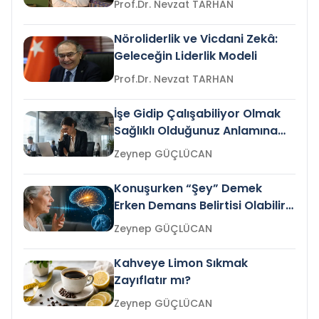
Prof.Dr. Nevzat TARHAN
Nöroliderlik ve Vicdani Zekâ:
Geleceğin Liderlik Modeli
Prof.Dr. Nevzat TARHAN
İşe Gidip Çalışabiliyor Olmak
Sağlıklı Olduğunuz Anlamına
Gelir mi?
Zeynep GÜÇLÜCAN
Konuşurken “Şey” Demek
Erken Demans Belirtisi Olabilir
mi?
Zeynep GÜÇLÜCAN
Kahveye Limon Sıkmak
Zayıflatır mı?
Zeynep GÜÇLÜCAN