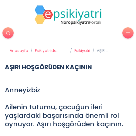
Anasayfa
/
Psikiyatri'de
/
Psikiyatri
/
AŞIRI
Tedavi
HOŞGÖRÜDEN
Yöntemleri
KAÇININ
AŞIRI HOŞGÖRÜDEN KAÇININ
Anneyizbiz
Ailenin tutumu, çocuğun ileri
yaşlardaki başarısında önemli rol
oynuyor. Aşırı hoşgörüden kaçının.