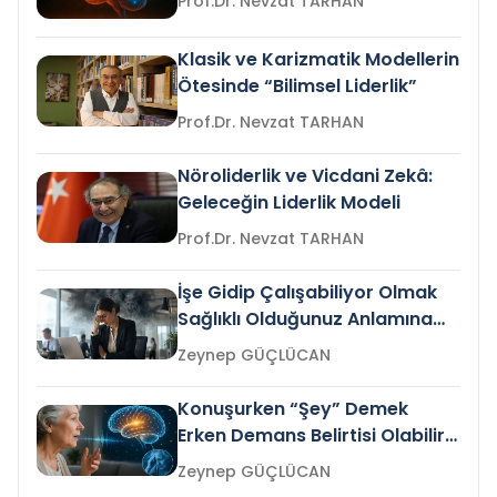
Prof.Dr. Nevzat TARHAN
Klasik ve Karizmatik Modellerin
Ötesinde “Bilimsel Liderlik”
Prof.Dr. Nevzat TARHAN
Nöroliderlik ve Vicdani Zekâ:
Geleceğin Liderlik Modeli
Prof.Dr. Nevzat TARHAN
İşe Gidip Çalışabiliyor Olmak
Sağlıklı Olduğunuz Anlamına
Gelir mi?
Zeynep GÜÇLÜCAN
Konuşurken “Şey” Demek
Erken Demans Belirtisi Olabilir
mi?
Zeynep GÜÇLÜCAN