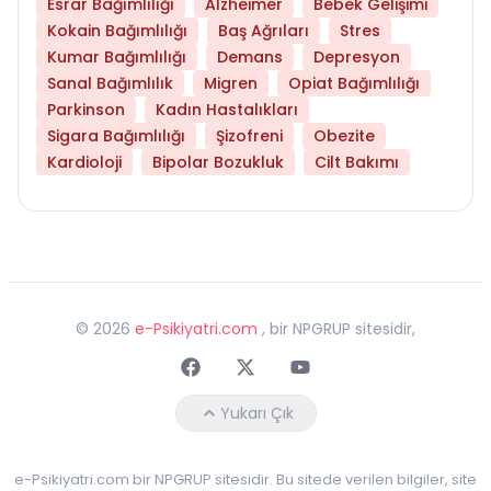
Esrar Bağımlılığı
Alzheimer
Bebek Gelişimi
Kokain Bağımlılığı
Baş Ağrıları
Stres
Kumar Bağımlılığı
Demans
Depresyon
Sanal Bağımlılık
Migren
Opiat Bağımlılığı
Parkinson
Kadın Hastalıkları
Sigara Bağımlılığı
Şizofreni
Obezite
Kardioloji
Bipolar Bozukluk
Cilt Bakımı
©
2026
e-Psikiyatri.com
, bir NPGRUP sitesidir,
Faceebok
Twitter
Youtube
Yukarı Çık
e-Psikiyatri.com bir NPGRUP sitesidir. Bu sitede verilen bilgiler, site