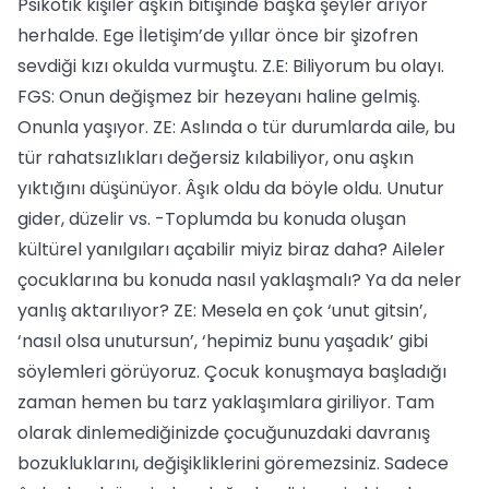
Psikotik kişiler aşkın bitişinde başka şeyler arıyor
herhalde. Ege İletişim’de yıllar önce bir şizofren
sevdiği kızı okulda vurmuştu. Z.E: Biliyorum bu olayı.
FGS: Onun değişmez bir hezeyanı haline gelmiş.
Onunla yaşıyor. ZE: Aslında o tür durumlarda aile, bu
tür rahatsızlıkları değersiz kılabiliyor, onu aşkın
yıktığını düşünüyor. Âşık oldu da böyle oldu. Unutur
gider, düzelir vs. -Toplumda bu konuda oluşan
kültürel yanılgıları açabilir miyiz biraz daha? Aileler
çocuklarına bu konuda nasıl yaklaşmalı? Ya da neler
yanlış aktarılıyor? ZE: Mesela en çok ‘unut gitsin’,
‘nasıl olsa unutursun’, ‘hepimiz bunu yaşadık’ gibi
söylemleri görüyoruz. Çocuk konuşmaya başladığı
zaman hemen bu tarz yaklaşımlara giriliyor. Tam
olarak dinlemediğinizde çocuğunuzdaki davranış
bozukluklarını, değişikliklerini göremezsiniz. Sadece