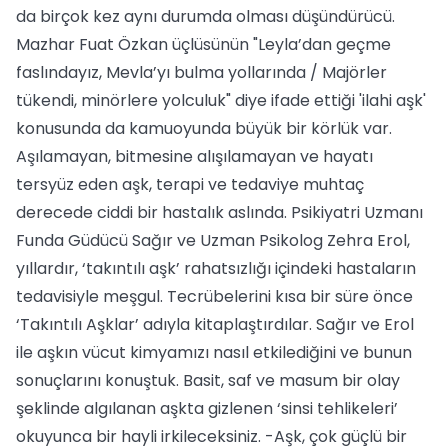
da birçok kez aynı durumda olması düşündürücü.
Mazhar Fuat Özkan üçlüsünün "Leyla’dan geçme
faslındayız, Mevla’yı bulma yollarında / Majörler
tükendi, minörlere yolculuk" diye ifade ettiği 'ilahi aşk'
konusunda da kamuoyunda büyük bir körlük var.
Aşılamayan, bitmesine alışılamayan ve hayatı
tersyüz eden aşk, terapi ve tedaviye muhtaç
derecede ciddi bir hastalık aslında. Psikiyatri Uzmanı
Funda Güdücü Sağır ve Uzman Psikolog Zehra Erol,
yıllardır, ‘takıntılı aşk’ rahatsızlığı içindeki hastaların
tedavisiyle meşgul. Tecrübelerini kısa bir süre önce
‘Takıntılı Aşklar’ adıyla kitaplaştırdılar. Sağır ve Erol
ile aşkın vücut kimyamızı nasıl etkilediğini ve bunun
sonuçlarını konuştuk. Basit, saf ve masum bir olay
şeklinde algılanan aşkta gizlenen ‘sinsi tehlikeleri’
okuyunca bir hayli irkileceksiniz. -Aşk, çok güçlü bir