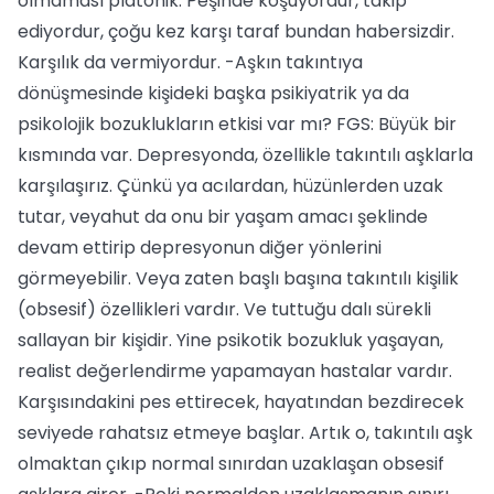
olmaması platonik. Peşinde koşuyordur, takip
ediyordur, çoğu kez karşı taraf bundan habersizdir.
Karşılık da vermiyordur. -Aşkın takıntıya
dönüşmesinde kişideki başka psikiyatrik ya da
psikolojik bozuklukların etkisi var mı? FGS: Büyük bir
kısmında var. Depresyonda, özellikle takıntılı aşklarla
karşılaşırız. Çünkü ya acılardan, hüzünlerden uzak
tutar, veyahut da onu bir yaşam amacı şeklinde
devam ettirip depresyonun diğer yönlerini
görmeyebilir. Veya zaten başlı başına takıntılı kişilik
(obsesif) özellikleri vardır. Ve tuttuğu dalı sürekli
sallayan bir kişidir. Yine psikotik bozukluk yaşayan,
realist değerlendirme yapamayan hastalar vardır.
Karşısındakini pes ettirecek, hayatından bezdirecek
seviyede rahatsız etmeye başlar. Artık o, takıntılı aşk
olmaktan çıkıp normal sınırdan uzaklaşan obsesif