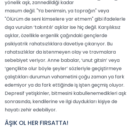
yönelik aşk, zannedildiği kadar
masum değil. "Ya benimsin, ya toprağın" veya
"Ölürüm de seni kimselere yar etmem" gibi ifadelerle
dışa vurulan ‘takıntılı’ aşklar ise hiç değil. Karşılıksız
aşklar, özellikle ergenlik çağındaki gençlerde
psikiyatrik rahatsızlıklara davetiye çıkarıyor. Bu
rahatsızlıklar da istenmeyen olay ve travmalara
sebebiyet veriyor. Anne babalar, ‘unut gitsin’ veya
‘gençlikte olur böyle şeyler’ sözleriyle geçiştirmeye
çalıştıkları durumun vahametini çoğu zaman ya fark
edemiyor ya da fark ettiğinde iş işten geçmiş oluyor.
Depresif yetişkinler, bitmesini kabullenemedikleri aşk
sonrasında, kendilerine ve ilgi duydukları kişiye de
hayatı zehir edebiliyor.
ÂŞIK OL HER FIRSATTA!