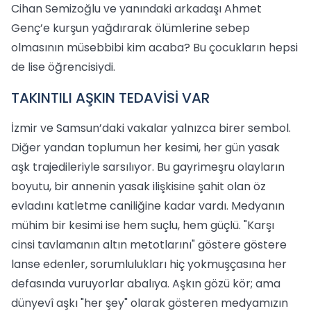
Cihan Semizoğlu ve yanındaki arkadaşı Ahmet
Genç’e kurşun yağdırarak ölümlerine sebep
olmasının müsebbibi kim acaba? Bu çocukların hepsi
de lise öğrencisiydi.
TAKINTILI AŞKIN TEDAVİSİ VAR
İzmir ve Samsun’daki vakalar yalnızca birer sembol.
Diğer yandan toplumun her kesimi, her gün yasak
aşk trajedileriyle sarsılıyor. Bu gayrimeşru olayların
boyutu, bir annenin yasak ilişkisine şahit olan öz
evladını katletme caniliğine kadar vardı. Medyanın
mühim bir kesimi ise hem suçlu, hem güçlü. "Karşı
cinsi tavlamanın altın metotlarını" göstere göstere
lanse edenler, sorumlulukları hiç yokmuşçasına her
defasında vuruyorlar abalıya. Aşkın gözü kör; ama
dünyevî aşkı "her şey" olarak gösteren medyamızın