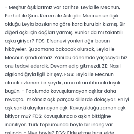
- Meşhur âşıklarımız var tarihte. Leyla ile Mecnun,
Ferhat ile Şirin, Kerem ile Aslı gibi. Mecnun’un âşık
olduğu Leyla bazılarına göre kara kuru bir kızmış. Bir
diğeri aşkı için dağları yarmış. Bunlar da mı takıntılı
aşka giriyor? FDS: Efsanevi yönleri ağır basan
hikâyeler. Şu zamana bakacak olursak, Leyla ile
Mecnun şimdi olmaz. Yani bu dönemde yaşasaydı biz
onu tedavi ederdik. Devam edip gitmezdi. ZE: Nasıl
algılandığıyla ilgili bir şey. FGS: Leyla ile Mecnun
olmak özlenen bir şeydir; ama olma ihtimali düşük
bugün. - Toplumda kavuşulamayan aşklar daha
revaçta. İmkânsız aşk parçası dillerde dolaşıyor. En iyi
aşk sanki ulaşılamayan aşk. Kavuşulduğu zaman aşk
bitiyor mu? FDS: Kavuşulunca o aşkın bittiğine
inanılıyor. Türk toplumunda böyle bir inanç var
aslında. - Niye böyle? FGS: Elde etme hırsı, elde