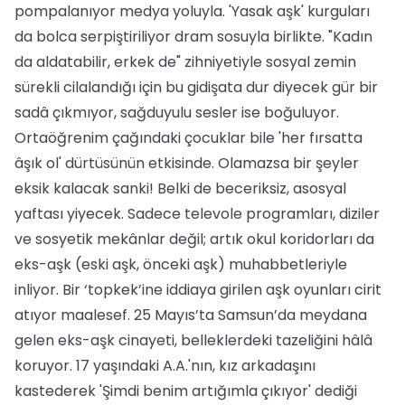
pompalanıyor medya yoluyla. 'Yasak aşk' kurguları
da bolca serpiştiriliyor dram sosuyla birlikte. "Kadın
da aldatabilir, erkek de" zihniyetiyle sosyal zemin
sürekli cilalandığı için bu gidişata dur diyecek gür bir
sadâ çıkmıyor, sağduyulu sesler ise boğuluyor.
Ortaöğrenim çağındaki çocuklar bile 'her fırsatta
âşık ol' dürtüsünün etkisinde. Olamazsa bir şeyler
eksik kalacak sanki! Belki de beceriksiz, asosyal
yaftası yiyecek. Sadece televole programları, diziler
ve sosyetik mekânlar değil; artık okul koridorları da
eks-aşk (eski aşk, önceki aşk) muhabbetleriyle
inliyor. Bir ‘topkek’ine iddiaya girilen aşk oyunları cirit
atıyor maalesef. 25 Mayıs’ta Samsun’da meydana
gelen eks-aşk cinayeti, belleklerdeki tazeliğini hâlâ
koruyor. 17 yaşındaki A.A.'nın, kız arkadaşını
kastederek 'Şimdi benim artığımla çıkıyor' dediği