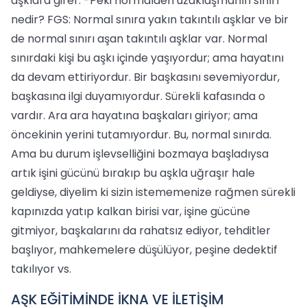
aşklara girer. -Peki normalden uzaklaşmanın sınırı
nedir? FGS: Normal sınıra yakın takıntılı aşklar ve bir
de normal sınırı aşan takıntılı aşklar var. Normal
sınırdaki kişi bu aşkı içinde yaşıyordur; ama hayatını
da devam ettiriyordur. Bir başkasını sevemiyordur,
başkasına ilgi duyamıyordur. Sürekli kafasında o
vardır. Ara ara hayatına başkaları giriyor; ama
öncekinin yerini tutamıyordur. Bu, normal sınırda.
Ama bu durum işlevselliğini bozmaya başladıysa
artık işini gücünü bırakıp bu aşkla uğraşır hale
geldiyse, diyelim ki sizin istememenize rağmen sürekli
kapınızda yatıp kalkan birisi var, işine gücüne
gitmiyor, başkalarını da rahatsız ediyor, tehditler
başlıyor, mahkemelere düşülüyor, peşine dedektif
takılıyor vs.
AŞK EĞİTİMİNDE İKNA VE İLETİŞİM