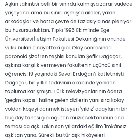
Aşkın takıntısı belli bir sınırda kalmışsa zarar sadece
yaşayana; ama bu sınırı aşmışsa aileler, yakın
arkadaşlar ve hatta çevre de fazlasıyla nasipleniyor
bu huzursuzluktan. Tıpkı 1996 Ekim’inde Ege
Üniversitesi İletişim Fakültesi Dekanlığının önünde
vuku bulan cinayetteki gibi. Olay sonrasında
paronoid şizofren teşhisi konulan Şefik Dağaçar,
aşkına karşılık vermeyen fakültenin üçüncü sınıf
öğrencisi 19 yaşındaki Seval Erdoğan’ı katletmişti.
Dağaçar, bir yıllık tedavinin akabinde yeniden
topluma karışmıştı. Türk televizyonlarının âdeta
'geçim kapısı' haline gelen dizilerin yanı sıra kolay
yoldan köşeyi dönmek isteyen 'yıldız' adaylarını bir
buğday tanesi gibi öğüten müzik sektörünün ana
teması da aşk. Lakin son yıllardaki eğilim 'imkânsız
aşk'tan yana. Sürekli bu tür aşk hikâyeleri