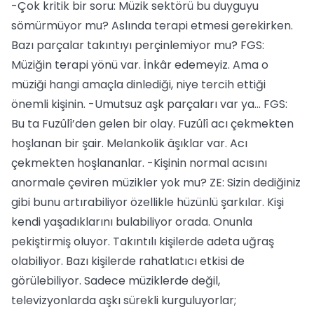
-Çok kritik bir soru: Müzik sektörü bu duyguyu
sömürmüyor mu? Aslında terapi etmesi gerekirken.
Bazı parçalar takıntıyı perçinlemiyor mu? FGS:
Müziğin terapi yönü var. İnkâr edemeyiz. Ama o
müziği hangi amaçla dinlediği, niye tercih ettiği
önemli kişinin. -Umutsuz aşk parçaları var ya… FGS:
Bu ta Fuzûlî’den gelen bir olay. Fuzûlî acı çekmekten
hoşlanan bir şair. Melankolik âşıklar var. Acı
çekmekten hoşlananlar. -Kişinin normal acısını
anormale çeviren müzikler yok mu? ZE: Sizin dediğiniz
gibi bunu artırabiliyor özellikle hüzünlü şarkılar. Kişi
kendi yaşadıklarını bulabiliyor orada. Onunla
pekiştirmiş oluyor. Takıntılı kişilerde adeta uğraş
olabiliyor. Bazı kişilerde rahatlatıcı etkisi de
görülebiliyor. Sadece müziklerde değil,
televizyonlarda aşkı sürekli kurguluyorlar;