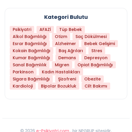
Kategori Bulutu
Psikiyatri
AFAZİ
Tüp Bebek
Alkol Bağımlılığı
Otizm
Saç Dökülmesi
Esrar Bağımlılığı
Alzheimer
Bebek Gelişimi
Kokain Bağımlılığı
Baş Ağrıları
Stres
Kumar Bağımlılığı
Demans
Depresyon
Sanal Bağımlılık
Migren
Opiat Bağımlılığı
Parkinson
Kadın Hastalıkları
Sigara Bağımlılığı
Şizofreni
Obezite
Kardioloji
Bipolar Bozukluk
Cilt Bakımı
©
2026
e-Psikiyatri.com
, bir NPGRUP sitesidir,