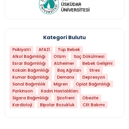
Kategori Bulutu
Psikiyatri
AFAZİ
Tüp Bebek
Alkol Bağımlılığı
Otizm
Saç Dökülmesi
Esrar Bağımlılığı
Alzheimer
Bebek Gelişimi
Kokain Bağımlılığı
Baş Ağrıları
Stres
Kumar Bağımlılığı
Demans
Depresyon
Sanal Bağımlılık
Migren
Opiat Bağımlılığı
Parkinson
Kadın Hastalıkları
Sigara Bağımlılığı
Şizofreni
Obezite
Kardioloji
Bipolar Bozukluk
Cilt Bakımı