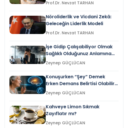
Prof.Dr. Nevzat TARHAN
Nöroliderlik ve Vicdani Zekâ:
Geleceğin Liderlik Modeli
Prof.Dr. Nevzat TARHAN
İşe Gidip Çalışabiliyor Olmak
Sağlıklı Olduğunuz Anlamına
Gelir mi?
Zeynep GÜÇLÜCAN
Konuşurken “Şey” Demek
Erken Demans Belirtisi Olabilir
mi?
Zeynep GÜÇLÜCAN
Kahveye Limon Sıkmak
Zayıflatır mı?
Zeynep GÜÇLÜCAN