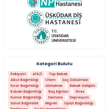
Kategori Bulutu
Psikiyatri
AFAZİ
Tüp Bebek
Alkol Bağımlılığı
Otizm
Saç Dökülmesi
Esrar Bağımlılığı
Alzheimer
Bebek Gelişimi
Kokain Bağımlılığı
Baş Ağrıları
Stres
Kumar Bağımlılığı
Demans
Depresyon
Sanal Bağımlılık
Migren
Opiat Bağımlılığı
Parkinson
Kadın Hastalıkları