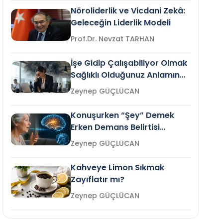
Nöroliderlik ve Vicdani Zekâ:
Geleceğin Liderlik Modeli
Prof.Dr. Nevzat TARHAN
İşe Gidip Çalışabiliyor Olmak
Sağlıklı Olduğunuz Anlamına
Gelir mi?
Zeynep GÜÇLÜCAN
Konuşurken “Şey” Demek
Erken Demans Belirtisi
Olabilir mi?
Zeynep GÜÇLÜCAN
Kahveye Limon Sıkmak
Zayıflatır mı?
Zeynep GÜÇLÜCAN