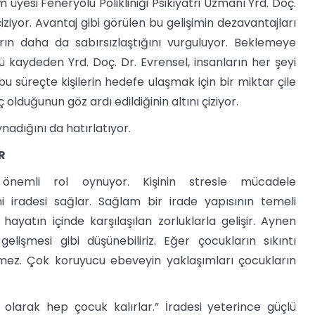
üyesi Feneryolu Polikliniği Psikiyatri Uzmanı Yrd. Doç.
iziyor. Avantaj gibi görülen bu gelişimin dezavantajları
arın daha da sabırsızlaştığını vurguluyor. Beklemeye
kaydeden Yrd. Doç. Dr. Evrensel, insanların her şeyi
bu süreçte kişilerin hedefe ulaşmak için bir miktar çile
 olduğunun göz ardı edildiğinin altını çiziyor.
nadığını da hatırlatıyor.
R
 önemli rol oynuyor. Kişinin stresle mücadele
ni iradesi sağlar. Sağlam bir irade yapısının temeli
hayatın içinde karşılaşılan zorluklarla gelişir. Aynen
işmesi gibi düşünebiliriz. Eğer çocukların sıkıntı
mez. Çok koruyucu ebeveyin yaklaşımları çocukların
k olarak hep çocuk kalırlar.” İradesi yeterince güçlü