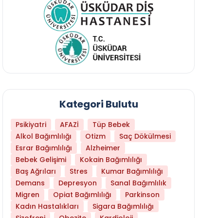
Kategori Bulutu
Psikiyatri
AFAZİ
Tüp Bebek
Alkol Bağımlılığı
Otizm
Saç Dökülmesi
Esrar Bağımlılığı
Alzheimer
Bebek Gelişimi
Kokain Bağımlılığı
Baş Ağrıları
Stres
Kumar Bağımlılığı
Hangi Yaşta Hangi Testi Yaptırmanız Gerekt
Demans
Depresyon
Sanal Bağımlılık
Migren
Opiat Bağımlılığı
Parkinson
Kadın Hastalıkları
Sigara Bağımlılığı