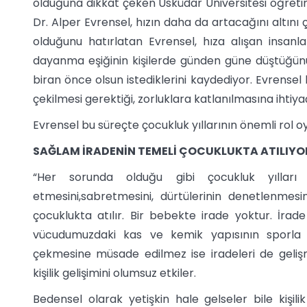
olduğuna dikkat çeken Üsküdar Üniversitesi öğretim 
Dr. Alper Evrensel, hızın daha da artacağını altını ç
olduğunu hatırlatan Evrensel, hıza alışan insanl
dayanma eşiğinin kişilerde günden güne düştüğünü 
biran önce olsun istediklerini kaydediyor. Evrensel 
çekilmesi gerektiği, zorluklara katlanılmasına ihtiyaç
Evrensel bu süreçte çocukluk yıllarının önemli rol oy
SAĞLAM İRADENİN TEMELİ ÇOCUKLUKTA ATILIYO
“Her sorunda olduğu gibi çocukluk yılları
etmesini,sabretmesini, dürtülerinin denetlenmesi
çocuklukta atılır. Bir bebekte irade yoktur. İrade 
vücudumuzdaki kas ve kemik yapısının sporla gel
çekmesine müsade edilmez ise iradeleri de geliş
kişilik gelişimini olumsuz etkiler.
Bedensel olarak yetişkin hale gelseler bile kişili