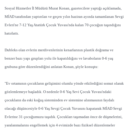
Sosyal Hizmetler İl Müdürü Murat Konan, gazetecilere yaptığı açıklamada,
MİAD tarafından yaptırılan ve geçen yılın haziran ayında tamamlanan Sevgi
Evleri'ne 7-12 Yaş Atatürk Çocuk Yuvası'nda kalan 70 çocuğun taşındığını
hatırlattı.
Dubleks olan evlerin merdivenlerinin kenarlarının plastik doğrama ve
benzer bazı yapı grupları yolu ile kapatıldığını ve lavaboların 0-6 yaş
grubuna göre düzenlendiğini anlatan Konan, şöyle konuştu:
"Ev ortamının çocukların gelişimini olumlu yönde etkilediğini somut olarak
gözlemlemeye başladık. O nedenle 0-6 Yaş Sevi Çocuk Yuvası'ndaki
çocukların da eski koğuş sisteminden ev sistemine alınmasının faydalı
olacağı düşüncesiyle 0-6 Yaş Sevgi Çocuk Yuvasını kapatarak MİAD Sevgi
Evlerine 31 çocuğumuzu taşıdık. Çocukları taşımadan önce de düşmelerini,
yaralanmalarını engellemek için 4 evimizde bazı fiziksel düzenlemeler