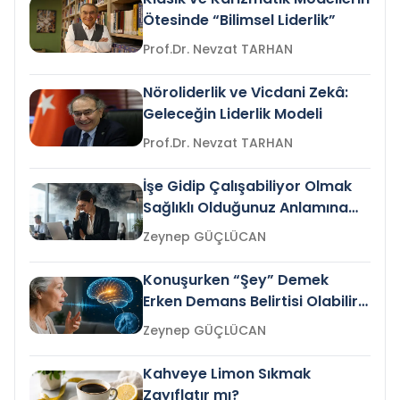
Ötesinde “Bilimsel Liderlik”
Prof.Dr. Nevzat TARHAN
Nöroliderlik ve Vicdani Zekâ:
Geleceğin Liderlik Modeli
Prof.Dr. Nevzat TARHAN
İşe Gidip Çalışabiliyor Olmak
Sağlıklı Olduğunuz Anlamına
Gelir mi?
Zeynep GÜÇLÜCAN
Konuşurken “Şey” Demek
Erken Demans Belirtisi Olabilir
mi?
Zeynep GÜÇLÜCAN
Kahveye Limon Sıkmak
Zayıflatır mı?