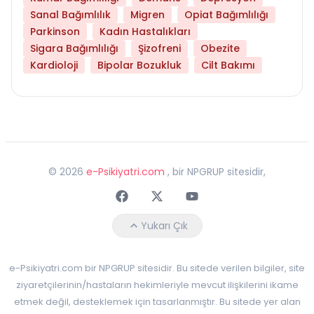
Sanal Bağımlılık
Migren
Opiat Bağımlılığı
Parkinson
Kadın Hastalıkları
Sigara Bağımlılığı
Şizofreni
Obezite
Kardioloji
Bipolar Bozukluk
Cilt Bakımı
©
2026
e-Psikiyatri.com
, bir NPGRUP sitesidir,
Faceebok
Twitter
Youtube
Yukarı Çık
e-Psikiyatri.com bir NPGRUP sitesidir. Bu sitede verilen bilgiler, site
ziyaretçilerinin/hastaların hekimleriyle mevcut ilişkilerini ikame
etmek değil, desteklemek için tasarlanmıştır. Bu sitede yer alan