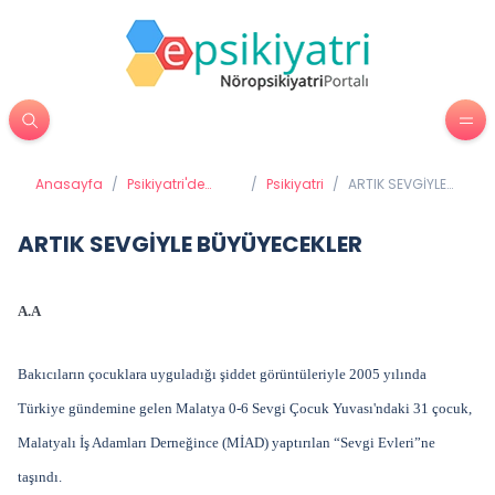
Anasayfa
/
Psikiyatri'de
/
Psikiyatri
/
ARTIK SEVGİYLE
Tedavi
BÜYÜYECEKLER
Yöntemleri
ARTIK SEVGİYLE BÜYÜYECEKLER
A.A
Bakıcıların çocuklara uyguladığı şiddet görüntüleriyle 2005 yılında
Türkiye gündemine gelen Malatya 0-6 Sevgi Çocuk Yuvası'ndaki 31 çocuk,
Malatyalı İş Adamları Derneğince (MİAD) yaptırılan “Sevgi Evleri”ne
taşındı.