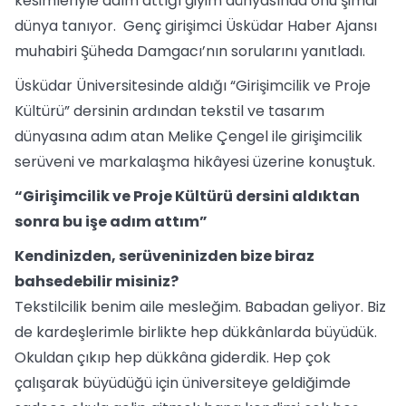
kesimleriyle adım attığı giyim dünyasında onu şimdi
dünya tanıyor. Genç girişimci Üsküdar Haber Ajansı
muhabiri Şüheda Damgacı’nın sorularını yanıtladı.
Üsküdar Üniversitesinde aldığı “Girişimcilik ve Proje
Kültürü” dersinin ardından tekstil ve tasarım
dünyasına adım atan Melike Çengel ile girişimcilik
serüveni ve markalaşma hikâyesi üzerine konuştuk.
“Girişimcilik ve Proje Kültürü dersini aldıktan
sonra bu işe adım attım”
Kendinizden, serüveninizden bize biraz
bahsedebilir misiniz?
Tekstilcilik benim aile mesleğim. Babadan geliyor. Biz
de kardeşlerimle birlikte hep dükkânlarda büyüdük.
Okuldan çıkıp hep dükkâna giderdik. Hep çok
çalışarak büyüdüğü için üniversiteye geldiğimde