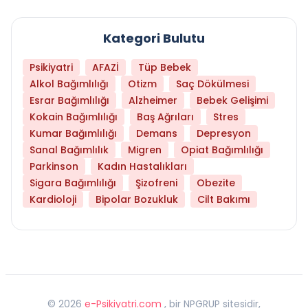
Kategori Bulutu
Psikiyatri
AFAZİ
Tüp Bebek
Alkol Bağımlılığı
Otizm
Saç Dökülmesi
Esrar Bağımlılığı
Alzheimer
Bebek Gelişimi
Kokain Bağımlılığı
Baş Ağrıları
Stres
Kumar Bağımlılığı
Demans
Depresyon
Sanal Bağımlılık
Migren
Opiat Bağımlılığı
Parkinson
Kadın Hastalıkları
Sigara Bağımlılığı
Şizofreni
Obezite
Kardioloji
Bipolar Bozukluk
Cilt Bakımı
©
2026
e-Psikiyatri.com
, bir NPGRUP sitesidir,