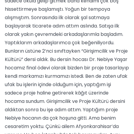
sadece okula gelip gitmek bana kendimi çok boş
hissettirmeye başlamıştı. Yoğun bir tempoya
alışmıştım. Sonrasında ilk olarak şal satmaya
başlayarak ticarete adım attım aslında. Satışa ilk
olarak yakın çevremdeki arkadaşlarımla başladım.
Yaptıklarım arkadaşlarımca çok beğeniliyordu.
Bunların üstüne 2’nci sınıftayken “Girişimcilik ve Proje
Kültürü” dersi aldık. Bu dersin hocası Dr. Nebiye Yaşar
hocamız final ödevi olarak bizden bir proje tasarlayıp
kendi markamızı kurmamızı istedi. Ben de zaten ufak
ufak bu işlerin içinde olduğum için, yaptığım işi
sadece proje haline getirerek kâğıt üzerinde
hocama sundum. Girişimcilik ve Proje Kültürü dersini
aldıktan sonra bu işe adım attım. Yaptığım proje
Nebiye hocanın da çok hoşuna gitti. Ama benim
cesaretim yoktu. Çünkü ailem Afyonkarahisar’da