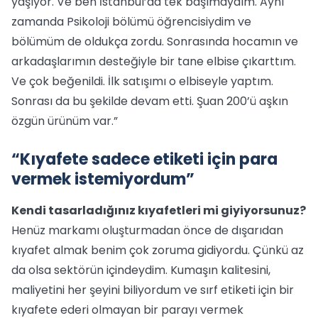
yaşıyor. Ve ben İstanbul’da tek başımaydım. Aynı
zamanda Psikoloji bölümü öğrencisiydim ve
bölümüm de oldukça zordu. Sonrasında hocamın ve
arkadaşlarımın desteğiyle bir tane elbise çıkarttım.
Ve çok beğenildi. İlk satışımı o elbiseyle yaptım.
Sonrası da bu şekilde devam etti. Şuan 200’ü aşkın
özgün ürünüm var.”
“Kıyafete sadece etiketi için para
vermek istemiyordum”
Kendi tasarladığınız kıyafetleri mi giyiyorsunuz?
Henüz markamı oluşturmadan önce de dışarıdan
kıyafet almak benim çok zoruma gidiyordu. Çünkü az
da olsa sektörün içindeydim. Kumaşın kalitesini,
maliyetini her şeyini biliyordum ve sırf etiketi için bir
kıyafete ederi olmayan bir parayı vermek