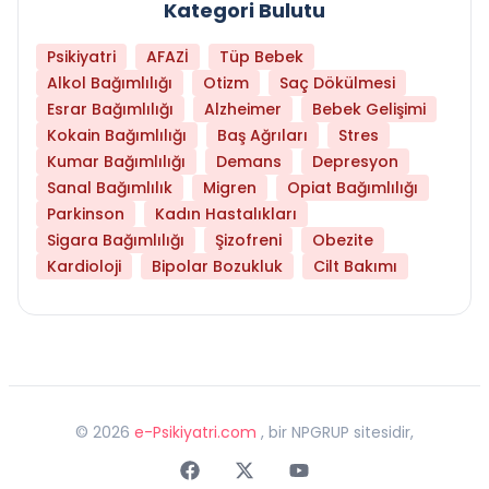
Kategori Bulutu
Psikiyatri
AFAZİ
Tüp Bebek
Alkol Bağımlılığı
Otizm
Saç Dökülmesi
Esrar Bağımlılığı
Alzheimer
Bebek Gelişimi
Kokain Bağımlılığı
Baş Ağrıları
Stres
Kumar Bağımlılığı
Demans
Depresyon
Sanal Bağımlılık
Migren
Opiat Bağımlılığı
Parkinson
Kadın Hastalıkları
Sigara Bağımlılığı
Şizofreni
Obezite
Kardioloji
Bipolar Bozukluk
Cilt Bakımı
©
2026
e-Psikiyatri.com
, bir NPGRUP sitesidir,