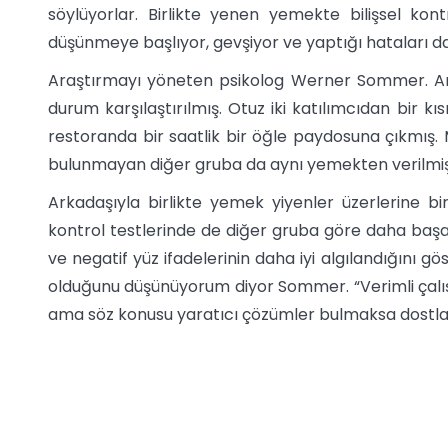
söylüyorlar. Birlikte yenen yemekte bilişsel kon
düşünmeye başlıyor, gevşiyor ve yaptığı hataları dah
Araştırmayı yöneten psikolog Werner Sommer. Ara
durum karşılaştırılmış. Otuz iki katılımcıdan bir kı
restoranda bir saatlik bir öğle paydosuna çıkmış
bulunmayan diğer gruba da aynı yemekten verilmiş
Arkadaşıyla birlikte yemek yiyenler üzerlerine bi
kontrol testlerinde de diğer gruba göre daha başar
ve negatif yüz ifadelerinin daha iyi algılandığını gös
olduğunu düşünüyorum diyor Sommer. “Verimli çalış
ama söz konusu yaratıcı çözümler bulmaksa dostlarla