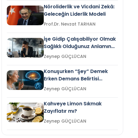
Nöroliderlik ve Vicdani Zekâ:
Geleceğin Liderlik Modeli
Prof.Dr. Nevzat TARHAN
İşe Gidip Çalışabiliyor Olmak
Sağlıklı Olduğunuz Anlamına
Gelir mi?
Zeynep GÜÇLÜCAN
Konuşurken “Şey” Demek
Erken Demans Belirtisi
Olabilir mi?
Zeynep GÜÇLÜCAN
Kahveye Limon Sıkmak
Zayıflatır mı?
Zeynep GÜÇLÜCAN