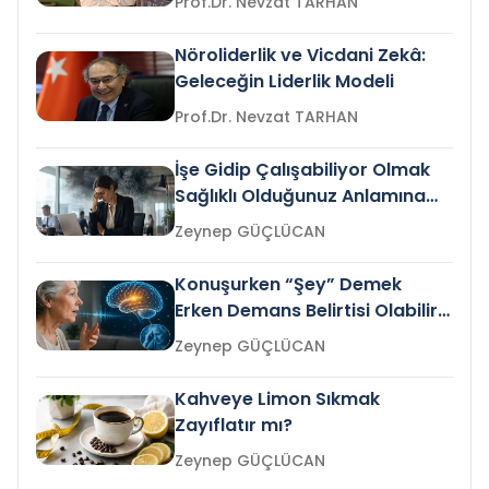
Prof.Dr. Nevzat TARHAN
Nöroliderlik ve Vicdani Zekâ:
Geleceğin Liderlik Modeli
Prof.Dr. Nevzat TARHAN
İşe Gidip Çalışabiliyor Olmak
Sağlıklı Olduğunuz Anlamına
Gelir mi?
Zeynep GÜÇLÜCAN
Konuşurken “Şey” Demek
Erken Demans Belirtisi Olabilir
mi?
Zeynep GÜÇLÜCAN
Kahveye Limon Sıkmak
Zayıflatır mı?
Zeynep GÜÇLÜCAN