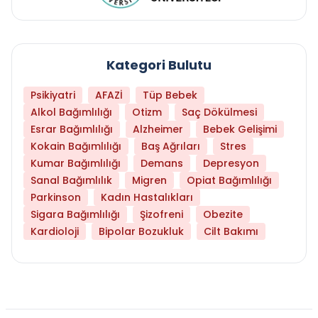
Kategori Bulutu
Psikiyatri
AFAZİ
Tüp Bebek
Alkol Bağımlılığı
Otizm
Saç Dökülmesi
Esrar Bağımlılığı
Alzheimer
Bebek Gelişimi
Kokain Bağımlılığı
Baş Ağrıları
Stres
Kumar Bağımlılığı
Demans
Depresyon
Sanal Bağımlılık
Migren
Opiat Bağımlılığı
Parkinson
Kadın Hastalıkları
Sigara Bağımlılığı
Şizofreni
Obezite
Kardioloji
Bipolar Bozukluk
Cilt Bakımı