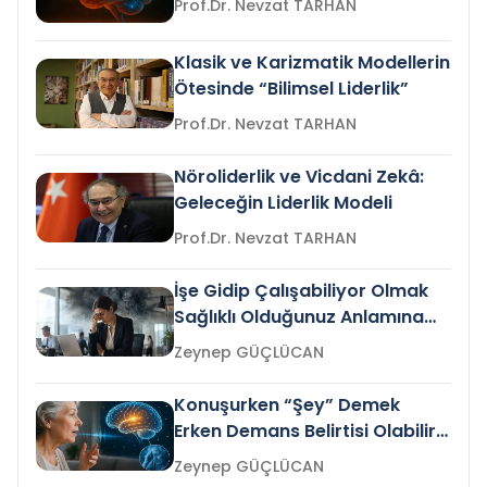
Prof.Dr. Nevzat TARHAN
Klasik ve Karizmatik Modellerin
Ötesinde “Bilimsel Liderlik”
Prof.Dr. Nevzat TARHAN
Nöroliderlik ve Vicdani Zekâ:
Geleceğin Liderlik Modeli
Prof.Dr. Nevzat TARHAN
İşe Gidip Çalışabiliyor Olmak
Sağlıklı Olduğunuz Anlamına
Gelir mi?
Zeynep GÜÇLÜCAN
Konuşurken “Şey” Demek
Erken Demans Belirtisi Olabilir
mi?
Zeynep GÜÇLÜCAN