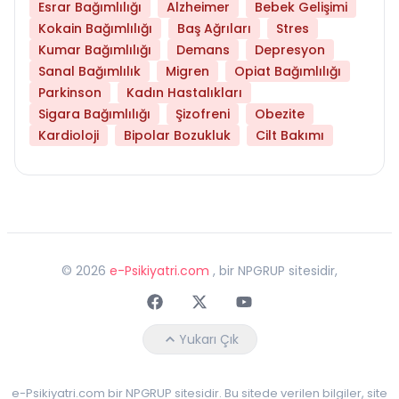
Esrar Bağımlılığı
Alzheimer
Bebek Gelişimi
Kokain Bağımlılığı
Baş Ağrıları
Stres
Kumar Bağımlılığı
Demans
Depresyon
Sanal Bağımlılık
Migren
Opiat Bağımlılığı
Parkinson
Kadın Hastalıkları
Sigara Bağımlılığı
Şizofreni
Obezite
Kardioloji
Bipolar Bozukluk
Cilt Bakımı
©
2026
e-Psikiyatri.com
, bir NPGRUP sitesidir,
Faceebok
Twitter
Youtube
Yukarı Çık
e-Psikiyatri.com bir NPGRUP sitesidir. Bu sitede verilen bilgiler, site