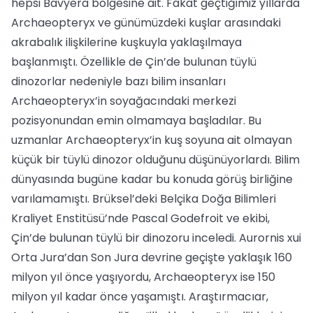
hepsi Bavyera bölgesine ait. Fakat geçtiğimiz yıllarda
Archaeopteryx ve günümüzdeki kuşlar arasındaki
akrabalık ilişkilerine kuşkuyla yaklaşılmaya
başlanmıştı. Özellikle de Çin’de bulunan tüylü
dinozorlar nedeniyle bazı bilim insanları
Archaeopteryx’in soyağacındaki merkezi
pozisyonundan emin olmamaya başladılar. Bu
uzmanlar Archaeopteryx’in kuş soyuna ait olmayan
küçük bir tüylü dinozor olduğunu düşünüyorlardı. Bilim
dünyasında bugüne kadar bu konuda görüş birliğine
varılamamıştı. Brüksel’deki Belçika Doğa Bilimleri
Kraliyet Enstitüsü’nde Pascal Godefroit ve ekibi,
Çin’de bulunan tüylü bir dinozoru inceledi. Aurornis xui
Orta Jura’dan Son Jura devrine geçişte yaklaşık 160
milyon yıl önce yaşıyordu, Archaeopteryx ise 150
milyon yıl kadar önce yaşamıştı. Araştırmacıar,