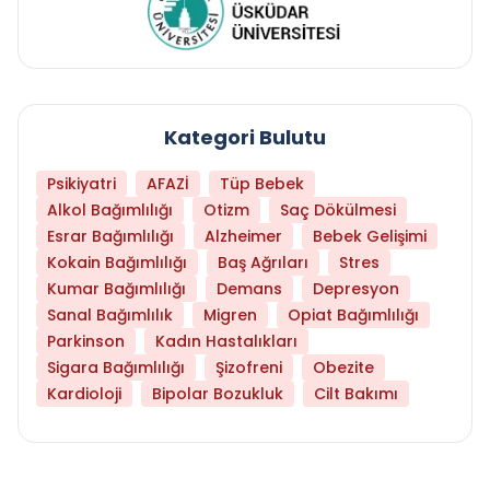
Kategori Bulutu
Psikiyatri
AFAZİ
Tüp Bebek
Alkol Bağımlılığı
Otizm
Saç Dökülmesi
Esrar Bağımlılığı
Alzheimer
Bebek Gelişimi
Kokain Bağımlılığı
Baş Ağrıları
Stres
Kumar Bağımlılığı
Demans
Depresyon
Sanal Bağımlılık
Migren
Opiat Bağımlılığı
Parkinson
Kadın Hastalıkları
Sigara Bağımlılığı
Şizofreni
Obezite
Kardioloji
Bipolar Bozukluk
Cilt Bakımı