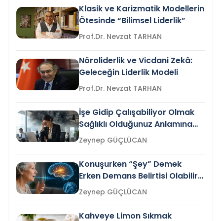
Klasik ve Karizmatik Modellerin
Ötesinde “Bilimsel Liderlik”
Prof.Dr. Nevzat TARHAN
Nöroliderlik ve Vicdani Zekâ:
Geleceğin Liderlik Modeli
Prof.Dr. Nevzat TARHAN
İşe Gidip Çalışabiliyor Olmak
Sağlıklı Olduğunuz Anlamına
Gelir mi?
Zeynep GÜÇLÜCAN
Konuşurken “Şey” Demek
Erken Demans Belirtisi Olabilir
mi?
Zeynep GÜÇLÜCAN
Kahveye Limon Sıkmak