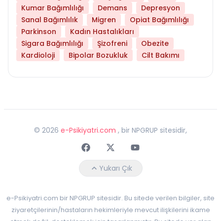
Kumar Bağımlılığı
Demans
Depresyon
Sanal Bağımlılık
Migren
Opiat Bağımlılığı
Parkinson
Kadın Hastalıkları
Sigara Bağımlılığı
Şizofreni
Obezite
Kardioloji
Bipolar Bozukluk
Cilt Bakımı
©
2026
e-Psikiyatri.com
, bir NPGRUP sitesidir,
Faceebok
Twitter
Youtube
Yukarı Çık
e-Psikiyatri.com bir NPGRUP sitesidir. Bu sitede verilen bilgiler, site
ziyaretçilerinin/hastaların hekimleriyle mevcut ilişkilerini ikame