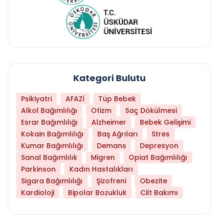
Kategori Bulutu
Psikiyatri
AFAZİ
Tüp Bebek
Alkol Bağımlılığı
Otizm
Saç Dökülmesi
Esrar Bağımlılığı
Alzheimer
Bebek Gelişimi
Kokain Bağımlılığı
Baş Ağrıları
Stres
Kumar Bağımlılığı
Demans
Depresyon
Sanal Bağımlılık
Migren
Opiat Bağımlılığı
Parkinson
Kadın Hastalıkları
Sigara Bağımlılığı
Şizofreni
Obezite
Kardioloji
Bipolar Bozukluk
Cilt Bakımı