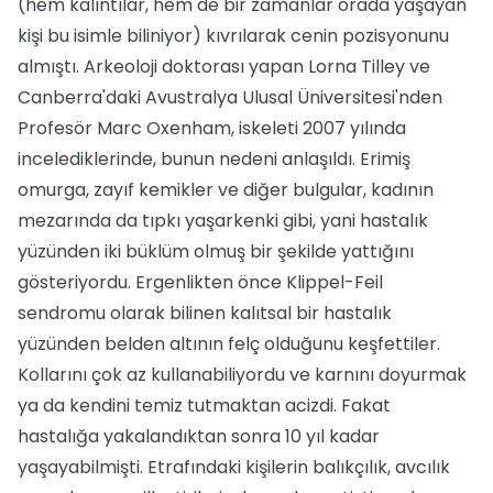
(hem kalıntılar, hem de bir zamanlar orada yaşayan
kişi bu isimle biliniyor) kıvrılarak cenin pozisyonunu
almıştı. Arkeoloji doktorası yapan Lorna Tilley ve
Canberra'daki Avustralya Ulusal Üniversitesi'nden
Profesör Marc Oxenham, iskeleti 2007 yılında
incelediklerinde, bunun nedeni anlaşıldı. Erimiş
omurga, zayıf kemikler ve diğer bulgular, kadının
mezarında da tıpkı yaşarkenki gibi, yani hastalık
yüzünden iki büklüm olmuş bir şekilde yattığını
gösteriyordu. Ergenlikten önce Klippel-Feil
sendromu olarak bilinen kalıtsal bir hastalık
yüzünden belden altının felç olduğunu keşfettiler.
Kollarını çok az kullanabiliyordu ve karnını doyurmak
ya da kendini temiz tutmaktan acizdi. Fakat
hastalığa yakalandıktan sonra 10 yıl kadar
yaşayabilmişti. Etrafındaki kişilerin balıkçılık, avcılık