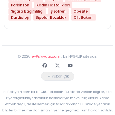
Parkinson
Kadın Hastalıkları
Sigara Bağımlılığı
Şizofreni
Obezite
Kardioloji
Bipolar Bozukluk
Cilt Bakımı
©
2026
e-Psikiyatri.com
, bir NPGRUP sitesidir,
Faceebok
Twitter
Youtube
Yukarı Çık
e-Psikiyatri.com bir NPGRUP sitesidir. Bu sitede verilen bilgiler, site
ziyaretçilerinin/hastaların hekimleriyle mevcut ilişkilerini ikame
etmek değil, desteklemek için tasarlanmıştır. Bu sitede yer alan
bilgiler bir hekime danışmanın yerine geçmez. Tüm hakları saklıdır.