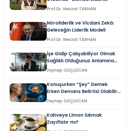
Prof.Dr. Nevzat TARHAN
Nöroliderlik ve Vicdani Zekâ:
Geleceğin Liderlik Modeli
Prof.Dr. Nevzat TARHAN
İşe Gidip Çalışabiliyor Olmak
Sağlıklı Olduğunuz Anlamına
Gelir mi?
Zeynep GÜÇLÜCAN
Konuşurken “Şey” Demek
Erken Demans Belirtisi Olabilir
mi?
Zeynep GÜÇLÜCAN
Kahveye Limon Sıkmak
Zayıflatır mı?