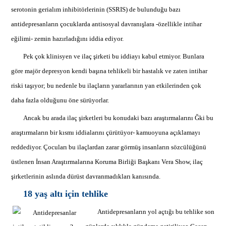
serotonin gerialım inhibitörlerinin (SSRIS) de bulunduğu bazı
antidepresanların çocuklarda antisosyal davranışlara -özellikle intihar
eğilimi- zemin hazırladığını iddia ediyor.
Pek çok klinisyen ve ilaç şirketi bu iddiayı kabul etmiyor. Bunlara
göre majör depresyon kendi başına tehlikeli bir hastalık ve zaten intihar
riski taşıyor; bu nedenle bu ilaçların yararlarının yan etkilerinden çok
daha fazla olduğunu öne sürüyorlar.
Ancak bu arada ilaç şirketleri bu konudaki bazı araştırmalarını Ğki bu
araştırmaların bir kısmı iddialarını çürütüyor- kamuoyuna açıklamayı
reddediyor. Çocuları bu ilaçlardan zarar görmüş insanların sözcülüğünü
üstlenen İnsan Araştırmalarına Koruma Birliği Başkanı Vera Show, ilaç
şirketlerinin aslında dürüst davranmadıkları kanısında.
18 yaş altı için tehlike
Antidepresanların yol açtığı bu tehlike son