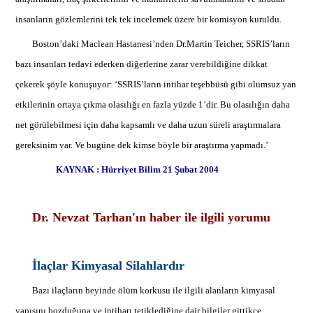
insanların gözlemlerini tek tek incelemek üzere bir komisyon kuruldu.
Boston’daki Maclean Hastanesi’nden Dr.Martin Teicher, SSRIS’ların
bazı insanları tedavi ederken diğerlerine zarar verebildiğine dikkat
çekerek şöyle konuşuyor: ‘SSRIS’ların intihar teşebbüsü gibi olumsuz yan
etkilerinin ortaya çıkma olasılığı en fazla yüzde 1’dir. Bu olasılığın daha
net görülebilmesi için daha kapsamlı ve daha uzun süreli araştırmalara
gereksinim var. Ve bugüne dek kimse böyle bir araştırma yapmadı.’
KAYNAK : Hürriyet Bilim 21 Şubat 2004
Dr. Nevzat Tarhan'ın haber ile ilgili yorumu
İlaçlar Kimyasal Silahlardır
Bazı ilaçların beyinde ölüm korkusu ile ilgili alanların kimyasal
yapısını bozduğuna ve intiharı tetiklediğine dair bilgiler gittikçe