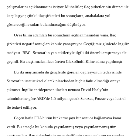
çalışmalarını açıklanmasını istiyor. Muhalifler, ilaç şirketlerinin direnci ile
karşılaşıyor, çünkü ilaç şirketleri bu sonuçların, anabalalara yol
göstereceğine suları bulandıracağını düşünüyor.
Oysa bilim adamları bu sonuçların açıklanmasından yana. İlaç
şirketleri negatif sonuçları kabule yanaşmıyor. Geçtiğimiz günlerde İngiliz
medyası -BBC- Seroxat’ın yan etkileriyle ilgili iki önemli araştırmayı ele
geçirdi. Bu araştırmalar, ilacı üreten GlaxoSmithKline adına yapılmıştı.
Bu iki araştırmada da gençlerde görülen depresyonun tedavisinde
Seroxat’ın istatistiksel olarak plasebodan hiçbir farkı olmadığı ortaya
çıkmıştı. İngiliz antidepresan ilaçları uzmanı David Healy’nin
tahminlerine göre ABD’de 1.5 milyon çocuk Seroxat, Prozac veya lustral
ile tedavi ediliyor.
Geçen hafta FDA bütün bir karmaşayı bir sonuca bağlamaya karar
verdi. Bu amaçla bu konuda yayınlanmış veya yayınlanmamış tüm
araştırmaları, ilaç şirketlerinin ve muhaliflerin savunmalarını ve sıradan