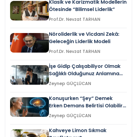
Klasik ve Karizmatik Modellerin
Ötesinde “Bilimsel Liderlik”
Prof.Dr. Nevzat TARHAN
Nöroliderlik ve Vicdani Zekâ:
Geleceğin Liderlik Modeli
Prof.Dr. Nevzat TARHAN
İşe Gidip Çalışabiliyor Olmak
Sağlıklı Olduğunuz Anlamına
Gelir mi?
Zeynep GÜÇLÜCAN
Konuşurken “Şey” Demek
Erken Demans Belirtisi Olabilir
mi?
Zeynep GÜÇLÜCAN
Kahveye Limon Sıkmak