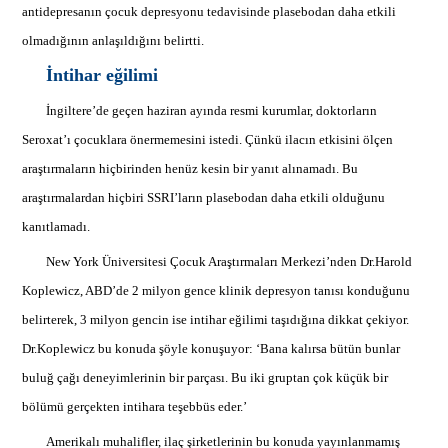
antidepresanın çocuk depresyonu tedavisinde plasebodan daha etkili
olmadığının anlaşıldığını belirtti.
İntihar eğilimi
İngiltere’de geçen haziran ayında resmi kurumlar, doktorların
Seroxat’ı çocuklara önermemesini istedi. Çünkü ilacın etkisini ölçen
araştırmaların hiçbirinden henüz kesin bir yanıt alınamadı. Bu
araştırmalardan hiçbiri SSRI’ların plasebodan daha etkili olduğunu
kanıtlamadı.
New York Üniversitesi Çocuk Araştırmaları Merkezi’nden Dr.Harold
Koplewicz, ABD’de 2 milyon gence klinik depresyon tanısı konduğunu
belirterek, 3 milyon gencin ise intihar eğilimi taşıdığına dikkat çekiyor.
Dr.Koplewicz bu konuda şöyle konuşuyor: ‘Bana kalırsa bütün bunlar
buluğ çağı deneyimlerinin bir parçası. Bu iki gruptan çok küçük bir
bölümü gerçekten intihara teşebbüs eder.’
Amerikalı muhalifler, ilaç şirketlerinin bu konuda yayınlanmamış