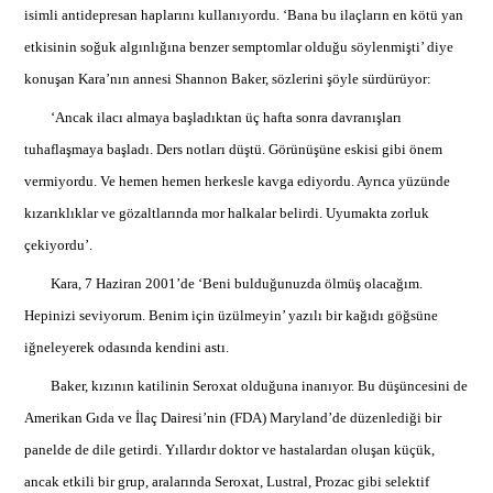
isimli antidepresan haplarını kullanıyordu. ‘Bana bu ilaçların en kötü yan
etkisinin soğuk algınlığına benzer semptomlar olduğu söylenmişti’ diye
konuşan Kara’nın annesi Shannon Baker, sözlerini şöyle sürdürüyor:
‘Ancak ilacı almaya başladıktan üç hafta sonra davranışları
tuhaflaşmaya başladı. Ders notları düştü. Görünüşüne eskisi gibi önem
vermiyordu. Ve hemen hemen herkesle kavga ediyordu. Ayrıca yüzünde
kızarıklıklar ve gözaltlarında mor halkalar belirdi. Uyumakta zorluk
çekiyordu’.
Kara, 7 Haziran 2001’de ‘Beni bulduğunuzda ölmüş olacağım.
Hepinizi seviyorum. Benim için üzülmeyin’ yazılı bir kağıdı göğsüne
iğneleyerek odasında kendini astı.
Baker, kızının katilinin Seroxat olduğuna inanıyor. Bu düşüncesini de
Amerikan Gıda ve İlaç Dairesi’nin (FDA) Maryland’de düzenlediği bir
panelde de dile getirdi. Yıllardır doktor ve hastalardan oluşan küçük,
ancak etkili bir grup, aralarında Seroxat, Lustral, Prozac gibi selektif