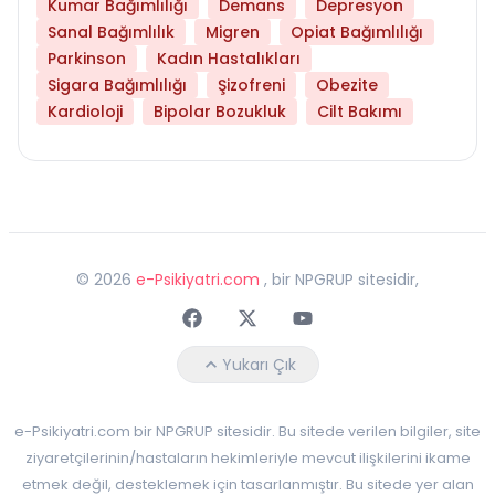
Kumar Bağımlılığı
Demans
Depresyon
Sanal Bağımlılık
Migren
Opiat Bağımlılığı
Parkinson
Kadın Hastalıkları
Sigara Bağımlılığı
Şizofreni
Obezite
Kardioloji
Bipolar Bozukluk
Cilt Bakımı
©
2026
e-Psikiyatri.com
, bir NPGRUP sitesidir,
Faceebok
Twitter
Youtube
Yukarı Çık
e-Psikiyatri.com bir NPGRUP sitesidir. Bu sitede verilen bilgiler, site
ziyaretçilerinin/hastaların hekimleriyle mevcut ilişkilerini ikame
etmek değil, desteklemek için tasarlanmıştır. Bu sitede yer alan