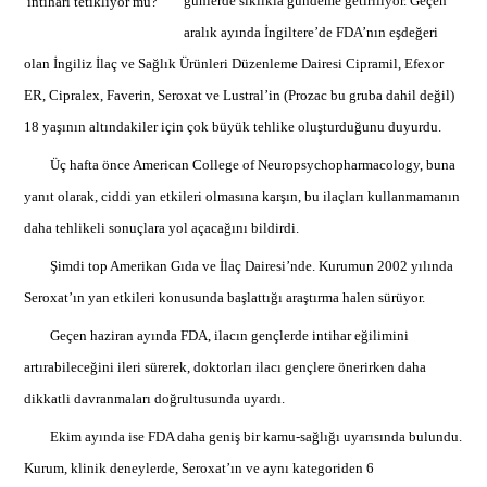
günlerde sıklıkla gündeme getiriliyor. Geçen
aralık ayında İngiltere’de FDA’nın eşdeğeri
olan İngiliz İlaç ve Sağlık Ürünleri Düzenleme Dairesi Cipramil, Efexor
ER, Cipralex, Faverin, Seroxat ve Lustral’in (Prozac bu gruba dahil değil)
18 yaşının altındakiler için çok büyük tehlike oluşturduğunu duyurdu.
Üç hafta önce American College of Neuropsychopharmacology, buna
yanıt olarak, ciddi yan etkileri olmasına karşın, bu ilaçları kullanmamanın
daha tehlikeli sonuçlara yol açacağını bildirdi.
Şimdi top Amerikan Gıda ve İlaç Dairesi’nde. Kurumun 2002 yılında
Seroxat’ın yan etkileri konusunda başlattığı araştırma halen sürüyor.
Geçen haziran ayında FDA, ilacın gençlerde intihar eğilimini
artırabileceğini ileri sürerek, doktorları ilacı gençlere önerirken daha
dikkatli davranmaları doğrultusunda uyardı.
Ekim ayında ise FDA daha geniş bir kamu-sağlığı uyarısında bulundu.
Kurum, klinik deneylerde, Seroxat’ın ve aynı kategoriden 6