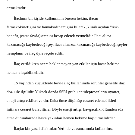
artmaktadır.
İlaçların bir kişide kullanımını öneren hekim, ilacın
farmakokinetiğini ve farmakodinamiğini bilerek, klinik açıdan “risk-
benefit, (zarar-fayda) oranını hesap ederek vermelidir. İlacı alırsa
kazanacağı kaybedeceği şey, ilacı almazsa kazanacağı kaybedeceği şeyler
hesaplanır ve ilaç öyle reçete edilir.
İlaç verildikten sonra beklenmeyen yan etkiler için hasta hekime
hemen ulaşabilmelidir.
15 yaşından küçüklerde böyle ilaç kullanımda sorunlar genelde ilaç
dozu ile ilgilidir. Yüksek dozda SSRI grubu antidepresanların uyarıcı,
enerji artışı etkileri vardır. Daha önce düşünüp cesaret edemedikleri
intihara cesaret bulabilirler. Böyle enerji artışı, kavgacılık, ölümden söz
etme durumlarında hasta yakınları hemen hekime başvurmalıdırlar.
İlaçlar kimyasal silahtırlar. Yerinde ve zamanında kullanılırsa