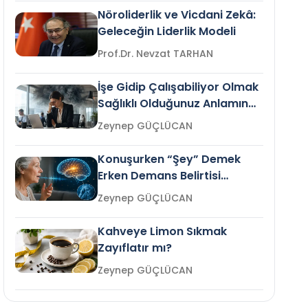
Nöroliderlik ve Vicdani Zekâ:
Geleceğin Liderlik Modeli
Prof.Dr. Nevzat TARHAN
İşe Gidip Çalışabiliyor Olmak
Sağlıklı Olduğunuz Anlamına
Gelir mi?
Zeynep GÜÇLÜCAN
Konuşurken “Şey” Demek
Erken Demans Belirtisi
Olabilir mi?
Zeynep GÜÇLÜCAN
Kahveye Limon Sıkmak
Zayıflatır mı?
Zeynep GÜÇLÜCAN