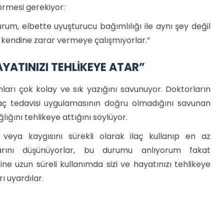
örmesi gerekiyor:
um, elbette uyuşturucu bağımlılığı ile aynı şey değil
ak kendine zarar vermeye çalışmıyorlar.”
AYATINIZI TEHLİKEYE ATAR”
nları çok kolay ve sık yazığını savunuyor. Doktorların
laç tedavisi uygulamasının doğru olmadığını savunan
lığını tehlikeye attığını söylüyor.
 veya kaygısını sürekli olarak ilaç kullanıp en az
larını düşünüyorlar, bu durumu anlıyorum fakat
ine uzun süreli kullanımda sizi ve hayatınızı tehlikeye
ı uyardılar.