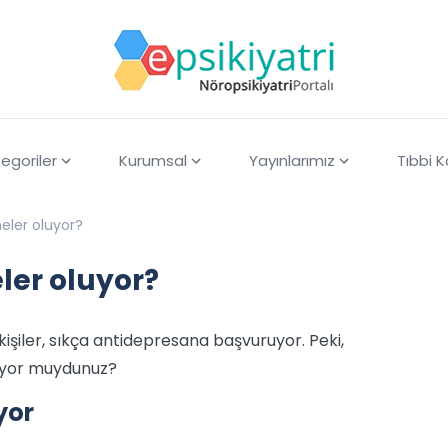
egoriler
Kurumsal
Yayınlarımız
Tıbbi 
eler oluyor?
ler oluyor?
işiler, sıkça antidepresana başvuruyor. Peki,
iliyor muydunuz?
yor