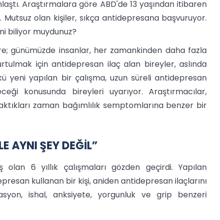
aştı. Araştırmalara göre ABD'de 13 yaşından itibaren
. Mutsuz olan kişiler, sıkça antidepresana başvuruyor.
ini biliyor muydunuz?
re; günümüzde insanlar, her zamankinden daha fazla
rtulmak için antidepresan ilaç alan bireyler, aslında
kü yeni yapılan bir çalışma, uzun süreli antidepresan
eceği konusunda bireyleri uyarıyor. Araştırmacılar,
ıraktıkları zaman bağımlılık semptomlarına benzer bir
E AYNI ŞEY DEĞİL”
olan 6 yıllık çalışmaları gözden geçirdi. Yapılan
resan kullanan bir kişi, aniden antidepresan ilaçlarını
tasyon, ishal, anksiyete, yorgunluk ve grip benzeri