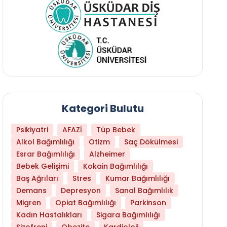
Kategori Bulutu
Psikiyatri
AFAZİ
Tüp Bebek
Alkol Bağımlılığı
Otizm
Saç Dökülmesi
Esrar Bağımlılığı
Alzheimer
Bebek Gelişimi
Kokain Bağımlılığı
Baş Ağrıları
Stres
Kumar Bağımlılığı
Hangi Yaşta Hangi Testi Yaptırmanız Gerekt
Demans
Depresyon
Sanal Bağımlılık
Migren
Opiat Bağımlılığı
Parkinson
Kadın Hastalıkları
Sigara Bağımlılığı