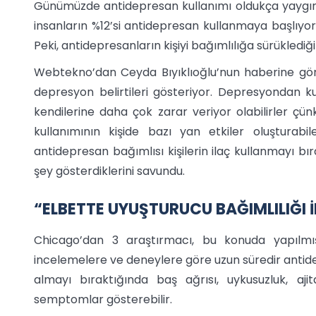
Günümüzde antidepresan kullanımı oldukça yaygınl
insanların %12’si antidepresan kullanmaya başlıyor
Peki, antidepresanların kişiyi bağımlılığa sürüklediğ
Webtekno’dan Ceyda Bıyıklıoğlu’nun haberine gö
depresyon belirtileri gösteriyor. Depresyondan ku
kendilerine daha çok zarar veriyor olabilirler çün
kullanımının kişide bazı yan etkiler oluşturabil
antidepresan bağımlısı kişilerin ilaç kullanmayı b
şey gösterdiklerini savundu.
“ELBETTE UYUŞTURUCU BAĞIMLILIĞI İL
Chicago’dan 3 araştırmacı, bu konuda yapılmış 
incelemelere ve deneylere göre uzun süredir antidep
almayı bıraktığında baş ağrısı, uykusuzluk, aji
semptomlar gösterebilir.