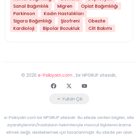
Sanal Bağımlılık
Migren
Opiat Bağımlılığı
Parkinson
Kadın Hastalıkları
Sigara Bağımlılığı
Şizofreni
Obezite
Kardioloji
Bipolar Bozukluk
Cilt Bakımı
©
2026
e-Psikiyatri.com
, bir NPGRUP sitesidir,
Faceebok
Twitter
Youtube
Yukarı Çık
e-Psikiyatri.com bir NPGRUP sitesidir. Bu sitede verilen bilgiler, site
ziyaretçilerinin/hastaların hekimleriyle mevcut ilişkilerini ikame
etmek değil, desteklemek için tasarlanmıştır. Bu sitede yer alan