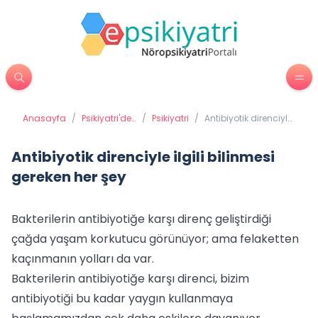
Anasayfa
/
Psikiyatri'de
/
Psikiyatri
/
Antibiyotik direnciyle
Tedavi
ilgili bilinmesi
Yöntemleri
gereken her şey
Antibiyotik direnciyle ilgili bilinmesi
gereken her şey
Bakterilerin antibiyotiğe karşı direnç geliştirdiği
çağda yaşam korkutucu görünüyor; ama felaketten
kaçınmanın yolları da var.
Bakterilerin antibiyotiğe karşı direnci, bizim
antibiyotiği bu kadar yaygın kullanmaya