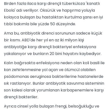
Birden fazla ilaca karşı dirençli tüberküloza 'kanatlı
Ebola' adı veriliyor. Öksürük ve hapşırma yoluyla
kolayca bulaşan bu hastalıktan kurtulma şansı en iyi
tıbbi bakımla bile yüzde 50 düzeyinde.
Ama bu, antibiyotik direnci sorununun sadece küçük
bir kısmı. ABD'de her yıl en az iki milyon kişi
antibiyotiğe karşı dirençli bakteriyel enfeksiyona
yakalanıyor ve bunların 20 bini hayatını kaybediyor.
Kalın bağırsakta enfeksiyona neden olan koli basili ile
kan zehirlenmesine yol açan ve ölümcül olabilen
psödomonas aeruginosa bakterilerine hastanelerde
sık rastlanıyor. Bunlar antibiyotik savunma sisteminin
son kalesi olarak yorumlanan karbapenemlere karşı
dirençli bakteriler.
Ayrıca cinsel yolla bulaşan frengi, belsoğukluğu ve