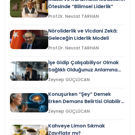
Ötesinde “Bilimsel Liderlik”
Prof.Dr. Nevzat TARHAN
Nöroliderlik ve Vicdani Zekâ:
Geleceğin Liderlik Modeli
Prof.Dr. Nevzat TARHAN
İşe Gidip Çalışabiliyor Olmak
Sağlıklı Olduğunuz Anlamına
Gelir mi?
Zeynep GÜÇLÜCAN
Konuşurken “Şey” Demek
Erken Demans Belirtisi Olabilir
mi?
Zeynep GÜÇLÜCAN
Kahveye Limon Sıkmak
Zayıflatır mı?