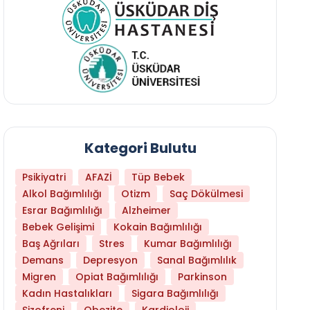
Kategori Bulutu
Psikiyatri
AFAZİ
Tüp Bebek
Alkol Bağımlılığı
Otizm
Saç Dökülmesi
Esrar Bağımlılığı
Alzheimer
Bebek Gelişimi
Kokain Bağımlılığı
Baş Ağrıları
Stres
Kumar Bağımlılığı
Daha Az Protein Tüketmek Yaşlanmayı Yava
Demans
Depresyon
Sanal Bağımlılık
Migren
Opiat Bağımlılığı
Parkinson
Kadın Hastalıkları
Sigara Bağımlılığı