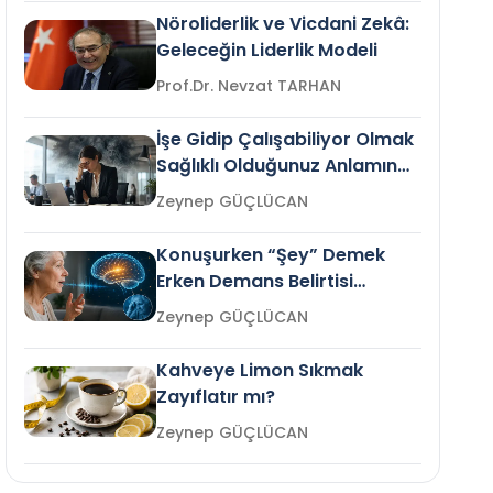
Nöroliderlik ve Vicdani Zekâ:
Geleceğin Liderlik Modeli
Prof.Dr. Nevzat TARHAN
İşe Gidip Çalışabiliyor Olmak
Sağlıklı Olduğunuz Anlamına
Gelir mi?
Zeynep GÜÇLÜCAN
Konuşurken “Şey” Demek
Erken Demans Belirtisi
Olabilir mi?
Zeynep GÜÇLÜCAN
Kahveye Limon Sıkmak
Zayıflatır mı?
Zeynep GÜÇLÜCAN