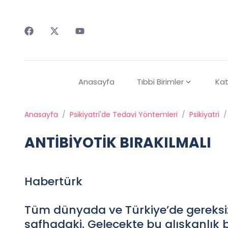
Faceebok
Twitter
Youtube
Anasayfa
Tıbbi Birimler
Kat
Anasayfa
/
Psikiyatri'de Tedavi Yöntemleri
/
Psikiyatri
/
ANTİBİYOTİK BIRAKILMALI
Habertürk
Tüm dünyada ve Türkiye’de gereksiz
safhadaki. Gelecekte bu alışkanlık b