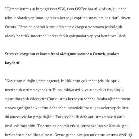
"Öğrencilerimizin birçoğu ister SBS, ister ÖSS'ye hazırlık olsun, şu anda
teknik olarak yapılması gereken her şeyi yaptılar, sınavlara hazırlar" diyen
Öztürk, "Ama en önemli kısmı olan sınav kaygısı ve sınava psikolojik
olarak hazırlık sürecinde herkes farklı çalışmalar yapıyor kendince" dedi.
Stres ve kaygının zekanın freni olduğunu savunan Öztürk, şunları
kaydetti:
"Kaygının olduğu yerde öğrenci, bildiklerini çok rahat şekilde optik
üzerine aksettiremeyecektir. Buna, dikkatsizlik ve sınavdaki fizyolojik
sıkıntılar eşlik edecektir. Çünkü stres her şeyin sebebi. Acaba öğrencimizin
sınava girdiğinde kendini daha rahat hissedebilmesi için neler yapabiliriz
düşüncesiyle bu proje doğdu. Türkiye'de ilk defa anti stres sınav tişörtü
imal edilmiş oldu. Tişörtün en önemli etkisi, stresi azaltıcı ve kan akışını
hızlandırıcı özellikte olması. Beyne giden oksijen miktarını artırma özelliği