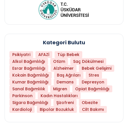
Kategori Bulutu
Psikiyatri
AFAZİ
Tüp Bebek
Alkol Bağımlılığı
Otizm
Saç Dökülmesi
Esrar Bağımlılığı
Alzheimer
Bebek Gelişimi
Kokain Bağımlılığı
Baş Ağrıları
Stres
Kumar Bağımlılığı
Demans
Depresyon
Sanal Bağımlılık
Migren
Opiat Bağımlılığı
Parkinson
Kadın Hastalıkları
Sigara Bağımlılığı
Şizofreni
Obezite
Kardioloji
Bipolar Bozukluk
Cilt Bakımı