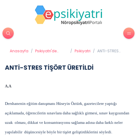
Anasayfa
/
Psikiyatri'de
/
Psikiyatri
/
ANTİ-STRES
Tedavi
TİŞÖRT ÜRETİLDİ
Yöntemleri
ANTİ-STRES TİŞÖRT ÜRETİLDİ
A.A
Dershanenin eğitim danışmanı Hüseyin Öztürk, gazetecilere yaptığı
açıklamada, öğrencilerin sınavlara daha sağlıklı girmesi, sınav kaygısından
uzak olması, dikkat ve konsantrasyonu sağlama adına daha farklı neler
yapılabilir düşüncesiyle böyle bir tişört geliştirdiklerini söyledi.