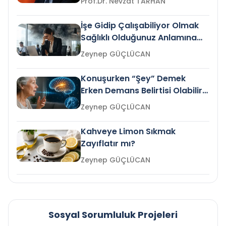
Prof.Dr. Nevzat TARHAN
İşe Gidip Çalışabiliyor Olmak
Sağlıklı Olduğunuz Anlamına
Gelir mi?
Zeynep GÜÇLÜCAN
Konuşurken “Şey” Demek
Erken Demans Belirtisi Olabilir
mi?
Zeynep GÜÇLÜCAN
Kahveye Limon Sıkmak
Zayıflatır mı?
Zeynep GÜÇLÜCAN
Sosyal Sorumluluk Projeleri