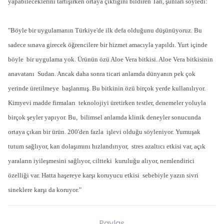
yapabileceklerini tartışırken ortaya çıktığını bildiren Tan, şunları söyledi:
"Böyle bir uygulamanın Türkiye'de ilk defa olduğunu düşünüyoruz. Bu
sadece sınava girecek öğrencilere bir hizmet amacıyla yapıldı. Yurt içinde
böyle bir uygulama yok. Ürünün özü Aloe Vera bitkisi. Aloe Vera bitkisinin
anavatanı Sudan. Ancak daha sonra ticari anlamda dünyanın pek çok
yerinde üretilmeye başlanmış. Bu bitkinin özü birçok yerde kullanılıyor.
Kimyevi madde firmaları teknolojiyi üretirken testler, denemeler yoluyla
birçok şeyler yapıyor. Bu, bilimsel anlamda klinik deneyler sonucunda
ortaya çıkan bir ürün. 200'den fazla işlevi olduğu söyleniyor. Yumuşak
tutum sağlıyor, kan dolaşımını hızlandırıyor, stres azaltıcı etkisi var, açık
yaraların iyileşmesini sağlıyor, ciltteki kuruluğu alıyor, nemlendirici
özelliği var. Hatta haşereye karşı koruyucu etkisi sebebiyle yazın sivri
sineklere karşı da koruyor."
Paylaş