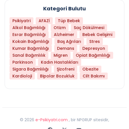
Kategori Bulutu
Psikiyatri
AFAZİ
Tüp Bebek
Alkol Bağımlılığı
Otizm
Saç Dökülmesi
Esrar Bağımlılığı
Alzheimer
Bebek Gelişimi
Kokain Bağımlılığı
Baş Ağrıları
Stres
Kumar Bağımlılığı
Demans
Depresyon
Sanal Bağımlılık
Migren
Opiat Bağımlılığı
Parkinson
Kadın Hastalıkları
Sigara Bağımlılığı
Şizofreni
Obezite
Kardioloji
Bipolar Bozukluk
Cilt Bakımı
©
2026
e-Psikiyatri.com
, bir NPGRUP sitesidir,