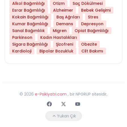
Alkol Bağımlılığı
Otizm
Saç Dökülmesi
Esrar Bağımlılığı
Alzheimer
Bebek Gelişimi
Kokain Bağımlılığı
Baş Ağrıları
Stres
Kumar Bağımlılığı
Demans
Depresyon
Sanal Bağımlılık
Migren
Opiat Bağımlılığı
Parkinson
Kadın Hastalıkları
Sigara Bağımlılığı
Şizofreni
Obezite
Kardioloji
Bipolar Bozukluk
Cilt Bakımı
©
2026
e-Psikiyatri.com
, bir NPGRUP sitesidir,
Faceebok
Twitter
Youtube
Yukarı Çık