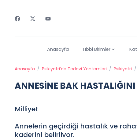
Faceebok
Twitter
Youtube
Anasayfa
Tıbbi Birimler
Kat
Anasayfa
/
Psikiyatri'de Tedavi Yöntemleri
/
Psikiyatri
/
ANNESİNE BAK HASTALIĞINI
Milliyet
Annelerin geçirdiği hastalık ve rahats
kaderini belirliyor.