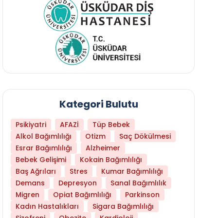
Kategori Bulutu
Psikiyatri
AFAZİ
Tüp Bebek
Alkol Bağımlılığı
Otizm
Saç Dökülmesi
Esrar Bağımlılığı
Alzheimer
Bebek Gelişimi
Kokain Bağımlılığı
Baş Ağrıları
Stres
Kumar Bağımlılığı
Daha Az Protein Tüketmek Yaşlanmayı Yava
Demans
Depresyon
Sanal Bağımlılık
Migren
Opiat Bağımlılığı
Parkinson
Kadın Hastalıkları
Sigara Bağımlılığı