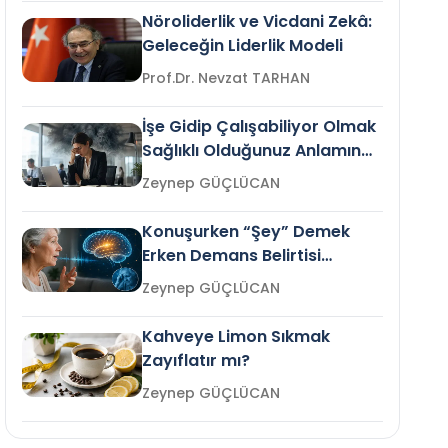
Nöroliderlik ve Vicdani Zekâ:
Geleceğin Liderlik Modeli
Prof.Dr. Nevzat TARHAN
İşe Gidip Çalışabiliyor Olmak
Sağlıklı Olduğunuz Anlamına
Gelir mi?
Zeynep GÜÇLÜCAN
Konuşurken “Şey” Demek
Erken Demans Belirtisi
Olabilir mi?
Zeynep GÜÇLÜCAN
Kahveye Limon Sıkmak
Zayıflatır mı?
Zeynep GÜÇLÜCAN