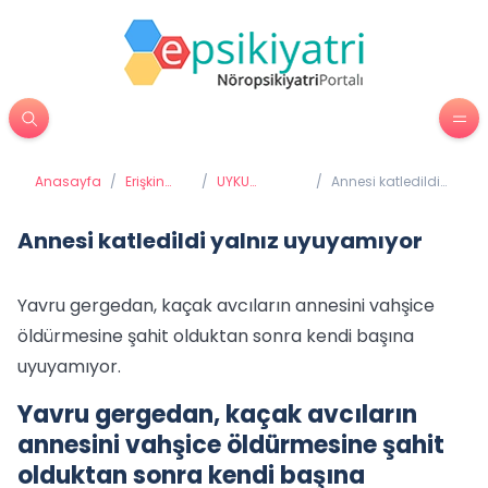
Anasayfa
/
Erişkin
/
UYKU
/
Annesi katledildi
Psikiyatrisi
BOZUKLUKLARI
yalnız
uyuyamıyor
Annesi katledildi yalnız uyuyamıyor
Yavru gergedan, kaçak avcıların annesini vahşice
öldürmesine şahit olduktan sonra kendi başına
uyuyamıyor.
Yavru gergedan, kaçak avcıların
annesini vahşice öldürmesine şahit
olduktan sonra kendi başına