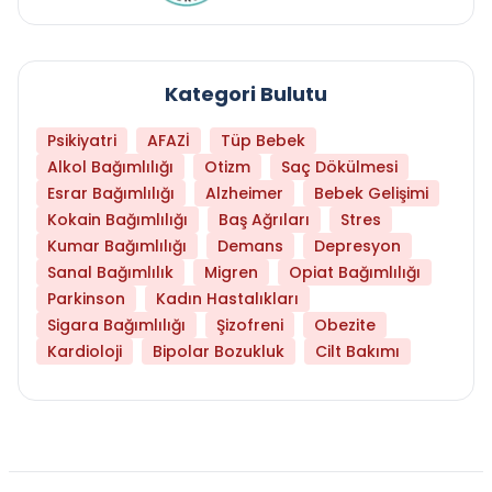
Kategori Bulutu
Psikiyatri
AFAZİ
Tüp Bebek
Alkol Bağımlılığı
Otizm
Saç Dökülmesi
Esrar Bağımlılığı
Alzheimer
Bebek Gelişimi
Kokain Bağımlılığı
Baş Ağrıları
Stres
Kumar Bağımlılığı
Demans
Depresyon
Sanal Bağımlılık
Migren
Opiat Bağımlılığı
Parkinson
Kadın Hastalıkları
Sigara Bağımlılığı
Şizofreni
Obezite
Kardioloji
Bipolar Bozukluk
Cilt Bakımı