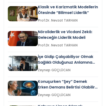
Klasik ve Karizmatik Modellerin
Ötesinde “Bilimsel Liderlik”
Prof.Dr. Nevzat TARHAN
Nöroliderlik ve Vicdani Zekâ:
Geleceğin Liderlik Modeli
Prof.Dr. Nevzat TARHAN
İşe Gidip Çalışabiliyor Olmak
Sağlıklı Olduğunuz Anlamına
Gelir mi?
Zeynep GÜÇLÜCAN
Konuşurken “Şey” Demek
Erken Demans Belirtisi Olabilir
mi?
Zeynep GÜÇLÜCAN