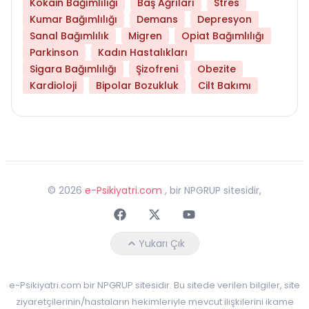
Kokain Bağımlılığı
Baş Ağrıları
Stres
Kumar Bağımlılığı
Demans
Depresyon
Sanal Bağımlılık
Migren
Opiat Bağımlılığı
Parkinson
Kadın Hastalıkları
Sigara Bağımlılığı
Şizofreni
Obezite
Kardioloji
Bipolar Bozukluk
Cilt Bakımı
©
2026
e-Psikiyatri.com
, bir NPGRUP sitesidir,
Faceebok
Twitter
Youtube
Yukarı Çık
e-Psikiyatri.com bir NPGRUP sitesidir. Bu sitede verilen bilgiler, site
ziyaretçilerinin/hastaların hekimleriyle mevcut ilişkilerini ikame