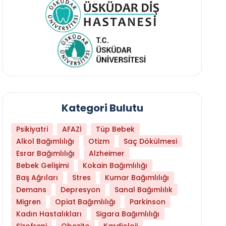
Kategori Bulutu
Psikiyatri
AFAZİ
Tüp Bebek
Alkol Bağımlılığı
Otizm
Saç Dökülmesi
Esrar Bağımlılığı
Alzheimer
Bebek Gelişimi
Kokain Bağımlılığı
Baş Ağrıları
Stres
Kumar Bağımlılığı
Hangi Yaşta Hangi Testi Yaptırmanız Gerekt
Demans
Depresyon
Sanal Bağımlılık
Migren
Opiat Bağımlılığı
Parkinson
Kadın Hastalıkları
Sigara Bağımlılığı