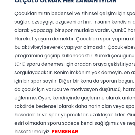
ÖLÇÜLÜ OLMAK HER ZAMAN İYİDİR
Çocuklarımızın bedensel ve zihinsel gelişimi için spor 
sağlar, özsaygıyı, özgüveni artırır. İnsanın kendisin
alarak yapacağı bir spor mutlaka vardır. Çünkü har
Hareket yaşam demektir. Çocukları spor yapma alı
bu aktiviteyi severek yapıyor olmasıdır. Çocuk ebev
programına geçirip kullanacaktır. Sürekli çocuğunu
türlü sporu denemesi için oradan oraya çekiştiriyor
sorgulayacaktır. Benim imkânım yok demeyin, en azın
için bir spor sayılır. Diğer bir konu da sporun başar
da çocuk için yorucu ve motivasyon düşürücü, hatta
eğlenme, Oyun, kendi içinde güçlenme olarak anla
takdirde bedensel olarak daha narin olan veya spor
hissedebilir ve spor yapmaktan uzaklaşabilirler. Gün
esiri olmadan sporu sadece kendi sağlığımız ve ne
hissettirmeliyiz.
PEMBENAR