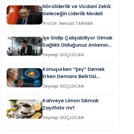
Nöroliderlik ve Vicdani Zekâ:
Geleceğin Liderlik Modeli
Prof.Dr. Nevzat TARHAN
İşe Gidip Çalışabiliyor Olmak
Sağlıklı Olduğunuz Anlamına
Gelir mi?
Zeynep GÜÇLÜCAN
Konuşurken “Şey” Demek
Erken Demans Belirtisi
Olabilir mi?
Zeynep GÜÇLÜCAN
Kahveye Limon Sıkmak
Zayıflatır mı?
Zeynep GÜÇLÜCAN