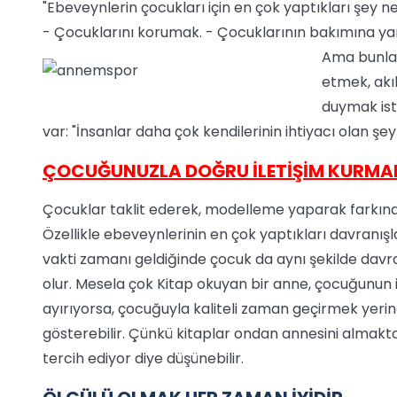
"Ebeveynlerin çocukları için en çok yaptıkları şey 
- Çocuklarını korumak. - Çocuklarının bakımına yar
Ama bunlar
etmek, akıl
duymak ist
var: "İnsanlar daha çok kendilerinin ihtiyacı olan şe
ÇOCUĞUNUZLA DOĞRU İLETİŞİM KURMAN
Çocuklar taklit ederek, modelleme yaparak farkın
Özellikle ebeveynlerinin en çok yaptıkları davranışla
vakti zamanı geldiğinde çocuk da aynı şekilde da
olur. Mesela çok Kitap okuyan bir anne, çocuğunun 
ayırıyorsa, çocuğuyla kaliteli zaman geçirmek yer
gösterebilir. Çünkü kitaplar ondan annesini almakta
tercih ediyor diye düşünebilir.