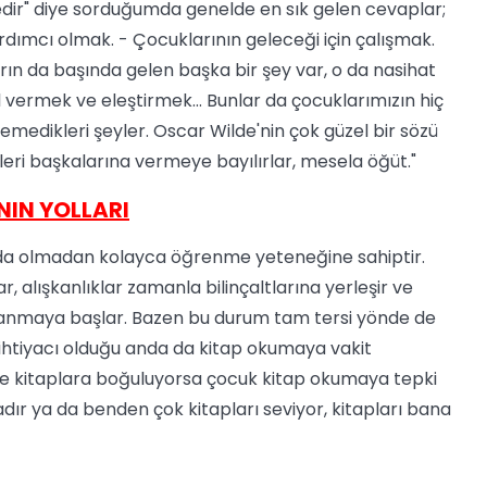
nedir" diye sorduğumda genelde en sık gelen cevaplar;
dımcı olmak. - Çocuklarının geleceği için çalışmak.
ın da başında gelen başka bir şey var, o da nasihat
 vermek ve eleştirmek... Bunlar da çocuklarımızın hiç
emedikleri şeyler. Oscar Wilde'nin çok güzel bir sözü
yleri başkalarına vermeye bayılırlar, mesela öğüt."
IN YOLLARI
da olmadan kolayca öğrenme yeteneğine sahiptir.
r, alışkanlıklar zamanla bilinçaltlarına yerleşir ve
vranmaya başlar. Bazen bu durum tam tersi yönde de
ihtiyacı olduğu anda da kitap okumaya vakit
ine kitaplara boğuluyorsa çocuk kitap okumaya tepki
dır ya da benden çok kitapları seviyor, kitapları bana