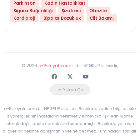
Parkinson
Kadın Hastalıkları
Sigara Bağımlılığı
Şizofreni
Obezite
Kardioloji
Bipolar Bozukluk
Cilt Bakımı
©
2026
e-Psikiyatri.com
, bir NPGRUP sitesidir,
Faceebok
Twitter
Youtube
Yukarı Çık
e-Psikiyatri.com bir NPGRUP sitesidir. Bu sitede verilen bilgiler, site
ziyaretçilerinin/hastaların hekimleriyle mevcut ilişkilerini ikame
etmek değil, desteklemek için tasarlanmıştır. Bu sitede yer alan
bilgiler bir hekime danışmanın yerine geçmez. Tüm hakları saklıdır.