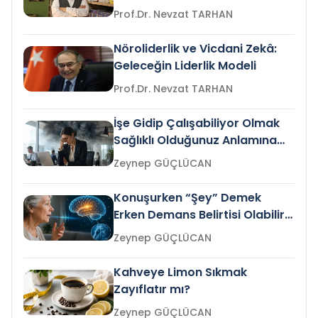
Prof.Dr. Nevzat TARHAN
Nöroliderlik ve Vicdani Zekâ:
Geleceğin Liderlik Modeli
Prof.Dr. Nevzat TARHAN
İşe Gidip Çalışabiliyor Olmak
Sağlıklı Olduğunuz Anlamına
Gelir mi?
Zeynep GÜÇLÜCAN
Konuşurken “Şey” Demek
Erken Demans Belirtisi Olabilir
mi?
Zeynep GÜÇLÜCAN
Kahveye Limon Sıkmak
Zayıflatır mı?
Zeynep GÜÇLÜCAN