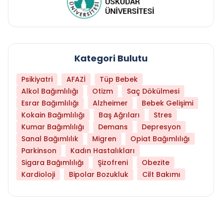
Kategori Bulutu
Psikiyatri
AFAZİ
Tüp Bebek
Alkol Bağımlılığı
Otizm
Saç Dökülmesi
Esrar Bağımlılığı
Alzheimer
Bebek Gelişimi
Kokain Bağımlılığı
Baş Ağrıları
Stres
Kumar Bağımlılığı
Demans
Depresyon
Sanal Bağımlılık
Migren
Opiat Bağımlılığı
Parkinson
Kadın Hastalıkları
Sigara Bağımlılığı
Şizofreni
Obezite
Kardioloji
Bipolar Bozukluk
Cilt Bakımı