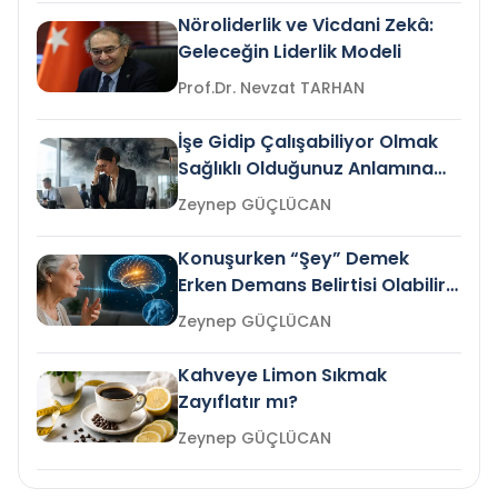
Nöroliderlik ve Vicdani Zekâ:
Geleceğin Liderlik Modeli
Prof.Dr. Nevzat TARHAN
İşe Gidip Çalışabiliyor Olmak
Sağlıklı Olduğunuz Anlamına
Gelir mi?
Zeynep GÜÇLÜCAN
Konuşurken “Şey” Demek
Erken Demans Belirtisi Olabilir
mi?
Zeynep GÜÇLÜCAN
Kahveye Limon Sıkmak
Zayıflatır mı?
Zeynep GÜÇLÜCAN