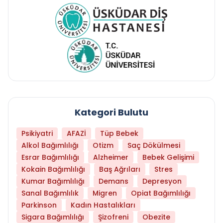
Kategori Bulutu
Psikiyatri
AFAZİ
Tüp Bebek
Alkol Bağımlılığı
Otizm
Saç Dökülmesi
Esrar Bağımlılığı
Alzheimer
Bebek Gelişimi
Kokain Bağımlılığı
Baş Ağrıları
Stres
Kumar Bağımlılığı
Demans
Depresyon
Sanal Bağımlılık
Migren
Opiat Bağımlılığı
Parkinson
Kadın Hastalıkları
Sigara Bağımlılığı
Şizofreni
Obezite