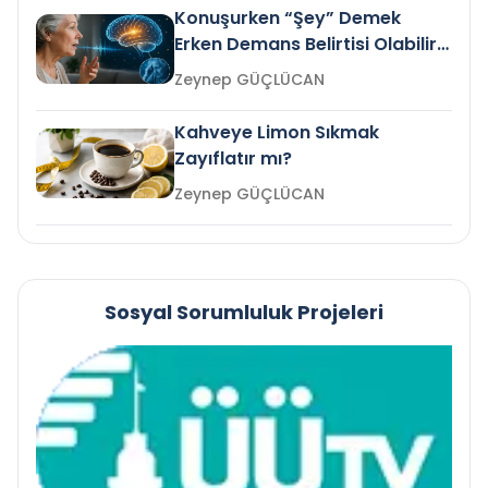
Konuşurken “Şey” Demek
Erken Demans Belirtisi Olabilir
mi?
Zeynep GÜÇLÜCAN
Kahveye Limon Sıkmak
Zayıflatır mı?
Zeynep GÜÇLÜCAN
Sosyal Sorumluluk Projeleri