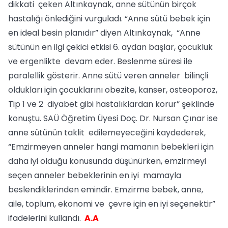
dikkati çeken Altınkaynak, anne sütünün birçok
hastalığı önlediğini vurguladı. “Anne sütü bebek için
en ideal besin planıdır” diyen Altınkaynak, “Anne
sütünün en ilgi çekici etkisi 6. aydan başlar, çocukluk
ve ergenlikte devam eder. Beslenme süresi ile
paralellik gösterir. Anne sütü veren anneler bilinçli
oldukları için çocuklarını obezite, kanser, osteoporoz,
Tip 1 ve 2 diyabet gibi hastalıklardan korur” şeklinde
konuştu. SAÜ Öğretim Üyesi Doç. Dr. Nursan Çınar ise
anne sütünün taklit edilemeyeceğini kaydederek,
“Emzirmeyen anneler hangi mamanın bebekleri için
daha iyi olduğu konusunda düşünürken, emzirmeyi
seçen anneler bebeklerinin en iyi mamayla
beslendiklerinden emindir. Emzirme bebek, anne,
aile, toplum, ekonomi ve çevre için en iyi seçenektir”
ifadelerini kullandı.
A.A