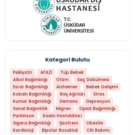
Kategori Bulutu
Psikiyatri
AFAZİ
Tüp Bebek
Alkol Bağımlılığı
Otizm
Saç Dökülmesi
Esrar Bağımlılığı
Alzheimer
Bebek Gelişimi
Kokain Bağımlılığı
Baş Ağrıları
Stres
Kumar Bağımlılığı
Demans
Depresyon
Sanal Bağımlılık
Migren
Opiat Bağımlılığı
Parkinson
Kadın Hastalıkları
Sigara Bağımlılığı
Şizofreni
Obezite
Kardioloji
Bipolar Bozukluk
Cilt Bakımı