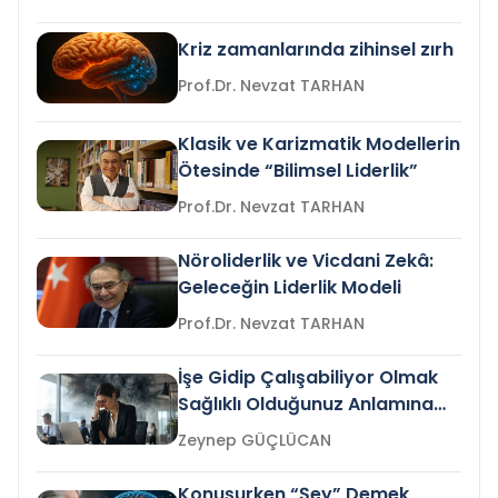
Kriz zamanlarında zihinsel zırh
Prof.Dr. Nevzat TARHAN
Klasik ve Karizmatik Modellerin
Ötesinde “Bilimsel Liderlik”
Prof.Dr. Nevzat TARHAN
Nöroliderlik ve Vicdani Zekâ:
Geleceğin Liderlik Modeli
Prof.Dr. Nevzat TARHAN
İşe Gidip Çalışabiliyor Olmak
Sağlıklı Olduğunuz Anlamına
Gelir mi?
Zeynep GÜÇLÜCAN
Konuşurken “Şey” Demek