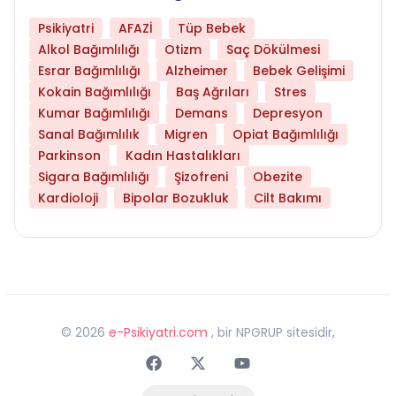
Psikiyatri
AFAZİ
Tüp Bebek
Alkol Bağımlılığı
Otizm
Saç Dökülmesi
Esrar Bağımlılığı
Alzheimer
Bebek Gelişimi
Kokain Bağımlılığı
Baş Ağrıları
Stres
Kumar Bağımlılığı
Demans
Depresyon
Sanal Bağımlılık
Migren
Opiat Bağımlılığı
Parkinson
Kadın Hastalıkları
Sigara Bağımlılığı
Şizofreni
Obezite
Kardioloji
Bipolar Bozukluk
Cilt Bakımı
©
2026
e-Psikiyatri.com
, bir NPGRUP sitesidir,
Faceebok
Twitter
Youtube