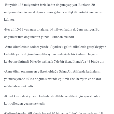
-Bir yılda 136 milyondan fazla kadın doğum yapıyor. Bunların 20
milyonundan fazlası doğum sonrası gebelikle ilişkili hastalıklara maruz
kalıyor.
-Her yıl 15-19 yaş arası ortalama 14 milyon kadın doğum yapıyor. Bu
doğumlar tüm doğumların yüzde 10'undan fazladır.
-Anne ölümlerinin sadece yüzde 1'i yüksek gelirli ülkelerde gerçekleşiyor.
Gebelik ya da doğum komplikasyonu nedeniyle bir kadının hayatını
kaybetme ihtimali Nijer'de yaklaşık 7'de bir iken, İrlanda'da 48 binde bir.
-Anne ölüm oranının en yüksek olduğu Sahra Altı Afrika'da kadınların
yalnızca yüzde 40'ına doğum sırasında eğitimli ebe, hemşire ve doktor
müdahale etmektedir.
-Kırsal kesimdeki yoksul kadınlar özellikle kendileri için gerekli olan
kontrollerden geçmemektedir.
-Gelişmekte olan ülkelerde her yıl 70 bin anne ölümüyle sonuçlanan 18