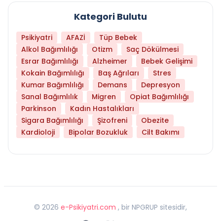
Kategori Bulutu
Psikiyatri
AFAZİ
Tüp Bebek
Alkol Bağımlılığı
Otizm
Saç Dökülmesi
Esrar Bağımlılığı
Alzheimer
Bebek Gelişimi
Kokain Bağımlılığı
Baş Ağrıları
Stres
Kumar Bağımlılığı
Demans
Depresyon
Sanal Bağımlılık
Migren
Opiat Bağımlılığı
Parkinson
Kadın Hastalıkları
Sigara Bağımlılığı
Şizofreni
Obezite
Kardioloji
Bipolar Bozukluk
Cilt Bakımı
©
2026
e-Psikiyatri.com
, bir NPGRUP sitesidir,