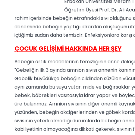
Erbakan Üniversitesi Meram Tı
Öğretim Üyesi Prof. Dr. Ali Ac
rahim içerisinde bebeğin etrafındaki sıvı olduğunu s
döneminde bebeğin yaptığı idrardan oluştuğunu ifad
içtiğimiz sudan daha temizdir. Enfeksiyonlara karşı 
ÇOCUK GELİŞİMİ HAKKINDA HER ŞEY
Bebeğin artık maddelerinin temizliğinin anne dolaşım
"Gebeliğin ilk 3 ayında amnion sıvısı annenin kanının 
Gebelik büyüdükçe bebeğin cildinden süzülen vücut 
aynı zamanda bu suyu yutar, mide ve bağırsaklar yo
bebek, böbrekleri vasıtasıyla idrar yapar ve böylec
üre bulunmaz. Amnion sıvısının diğer önemli kaynak
yüzünden, bebeğin akciğerlerinden ve göbek kordon
sıvısının yeterli olmadığı durumlarda bebeğin ann
kabiliyetinin olmayacağına dikkati çekerek, sıvının 