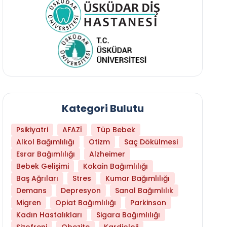
Kategori Bulutu
Psikiyatri
AFAZİ
Tüp Bebek
Alkol Bağımlılığı
Otizm
Saç Dökülmesi
Esrar Bağımlılığı
Alzheimer
Bebek Gelişimi
Kokain Bağımlılığı
Baş Ağrıları
Stres
Kumar Bağımlılığı
Hangi Yaşta Hangi Testi Yaptırmanız Gerekt
Demans
Depresyon
Sanal Bağımlılık
Migren
Opiat Bağımlılığı
Parkinson
Kadın Hastalıkları
Sigara Bağımlılığı