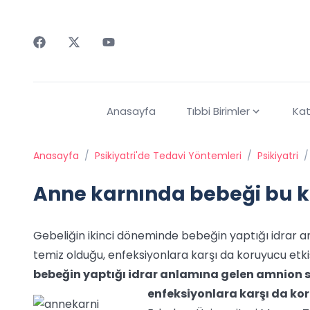
Faceebok
Twitter
Youtube
Anasayfa
Tıbbi Birimler
Kat
Anasayfa
/
Psikiyatri'de Tedavi Yöntemleri
/
Psikiyatri
/
Anne karnında bebeği bu 
Gebeliğin ikinci döneminde bebeğin yaptığı idrar an
temiz olduğu, enfeksiyonlara karşı da koruyucu etkisi
bebeğin yaptığı idrar anlamına gelen amnion sı
enfeksiyonlara karşı da kor