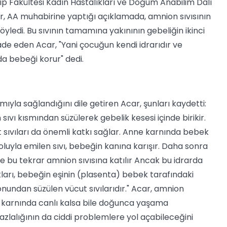
p Fakültesi Kadın Hastalıkları ve Doğum Anabilim Dalı
ar, AA muhabirine yaptığı açıklamada, amnion sıvısının
öyledi. Bu sıvının tamamına yakınının gebeliğin ikinci
e eden Acar, "Yani çocuğun kendi idrarıdır ve
da bebeği korur" dedi.
ıyla sağlandığını dile getiren Acar, şunları kaydetti:
sıvı kısmından süzülerek gebelik kesesi içinde birikir.
sıvıları da önemli katkı sağlar. Anne karnında bebek
luyla emilen sıvı, bebeğin kanına karışır. Daha sonra
e bu tekrar amnion sıvısına katılır Ancak bu idrarda
ları, bebeğin eşinin (plasenta) bebek tarafındaki
undan süzülen vücut sıvılarıdır." Acar, amnion
e karnında canlı kalsa bile doğunca yaşama
fazlalığının da ciddi problemlere yol açabileceğini