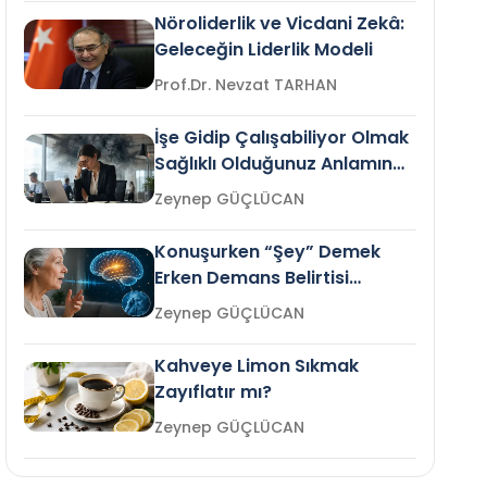
Nöroliderlik ve Vicdani Zekâ:
Geleceğin Liderlik Modeli
Prof.Dr. Nevzat TARHAN
İşe Gidip Çalışabiliyor Olmak
Sağlıklı Olduğunuz Anlamına
Gelir mi?
Zeynep GÜÇLÜCAN
Konuşurken “Şey” Demek
Erken Demans Belirtisi
Olabilir mi?
Zeynep GÜÇLÜCAN
Kahveye Limon Sıkmak
Zayıflatır mı?
Zeynep GÜÇLÜCAN