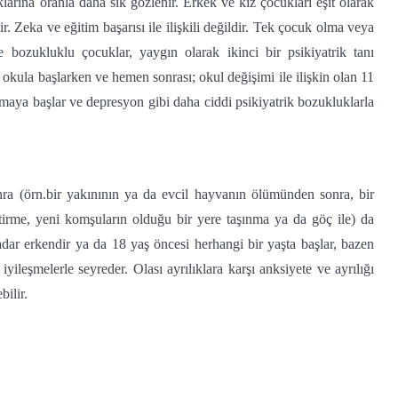
arına oranla daha sık gözlenir. Erkek ve kız çocukları eşit olarak
. Zeka ve eğitim başarısı ile ilişkili değildir. Tek çocuk olma veya
e bozukluklu çocuklar, yaygın olarak ikinci bir psikiyatrik tanı
okula başlarken ve hemen sonrası; okul değişimi ile ilişkin olan 11
aşmaya başlar ve depresyon gibi daha ciddi psikiyatrik bozukluklarla
ra (örn.bir yakınının ya da evcil hayvanın ölümünden sonra, bir
tirme, yeni komşuların olduğu bir yere taşınma ya da göç ile) da
adar erkendir ya da 18 yaş öncesi herhangi bir yaşta başlar, bazen
yileşmelerle seyreder. Olası ayrılıklara karşı anksiyete ve ayrılığı
bilir.