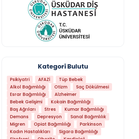
Kategori Bulutu
Psikiyatri
AFAZİ
Tüp Bebek
Alkol Bağımlılığı
Otizm
Saç Dökülmesi
Esrar Bağımlılığı
Alzheimer
Bebek Gelişimi
Kokain Bağımlılığı
Baş Ağrıları
Stres
Kumar Bağımlılığı
Daha Az Protein Tüketmek Yaşlanmayı Yava
Demans
Depresyon
Sanal Bağımlılık
Migren
Opiat Bağımlılığı
Parkinson
Kadın Hastalıkları
Sigara Bağımlılığı