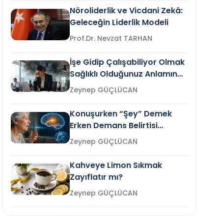
Nöroliderlik ve Vicdani Zekâ:
Geleceğin Liderlik Modeli
Prof.Dr. Nevzat TARHAN
İşe Gidip Çalışabiliyor Olmak
Sağlıklı Olduğunuz Anlamına
Gelir mi?
Zeynep GÜÇLÜCAN
Konuşurken “Şey” Demek
Erken Demans Belirtisi
Olabilir mi?
Zeynep GÜÇLÜCAN
Kahveye Limon Sıkmak
Zayıflatır mı?
Zeynep GÜÇLÜCAN