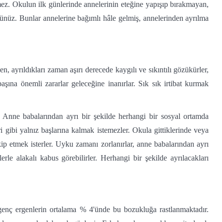
ez. Okulun ilk günlerinde annelerinin eteğine yapışıp bırakmayan,
sünüz. Bunlar annelerine bağımlı hâle gelmiş, annelerinden ayrılma
ayrıldıkları zaman aşırı derecede kaygılı ve sıkıntılı gözükürler,
 başına önemli zararlar geleceğine inanırlar. Sık sık irtibat kurmak
 Anne babalarından ayrı bir şekilde herhangi bir sosyal ortamda
 gibi yalnız başlarına kalmak istemezler. Okula gittiklerinde veya
akip etmek isterler. Uyku zamanı zorlanırlar, anne babalarından ayrı
rle alakalı kabus görebilirler. Herhangi bir şekilde ayrılacakları
 genç ergenlerin ortalama % 4'ünde bu bozukluğa rastlanmaktadır.