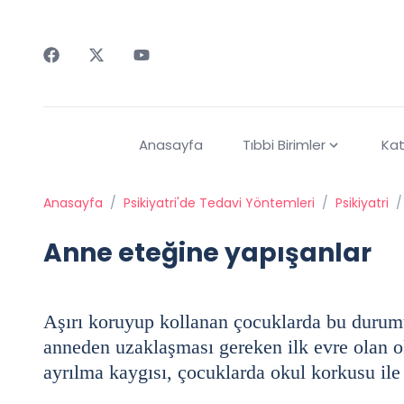
Faceebok
Twitter
Youtube
Anasayfa
Tıbbi Birimler
Kat
Anasayfa
/
Psikiyatri'de Tedavi Yöntemleri
/
Psikiyatri
/
Anne eteğine yapışanlar
Aşırı koruyup kollanan çocuklarda bu durumu
anneden uzaklaşması gereken ilk evre olan ok
ayrılma kaygısı, çocuklarda okul korkusu ile 