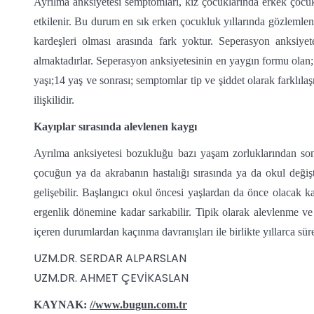
Ayrılma anksiyetesi semptomları, kız çocuklarında erkek çocukl
etkilenir. Bu durum en sık erken çocukluk yıllarında gözlemlenir
kardeşleri olması arasında fark yoktur. Seperasyon anksiyet
almaktadırlar. Seperasyon anksiyetesinin en yaygın formu olan; 
yaşı;14 yaş ve sonrası; semptomlar tip ve şiddet olarak farklıl
ilişkilidir.
Kayıplar sırasında alevlenen kaygı
Ayrılma anksiyetesi bozukluğu bazı yaşam zorluklarından son
çocuğun ya da akrabanın hastalığı sırasında ya da okul değiş
gelişebilir. Başlangıcı okul öncesi yaşlardan da önce olacak k
ergenlik dönemine kadar sarkabilir. Tipik olarak alevlenme ve i
içeren durumlardan kaçınma davranışları ile birlikte yıllarca süre
UZM.DR. SERDAR ALPARSLAN
UZM.DR. AHMET ÇEVİKASLAN
KAYNAK:
//www.bugun.com.tr