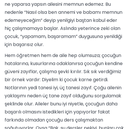
ne yaparsa yapsın ailesini memnun edemez. Bu
nedenle “Nasıl olsa ben annemi ve babamı memnun
edemeyeceğim” deyip yenilgiyi baştan kabul eder
hiç çalışmamaya başlar. Aslında yeterince zeki olan
çocuk, “yapamam, başaramam” duygusuna yenildiği
için başarısız olur.
Hem öğretmen hem de aile hep olumsuza; çocuğun
hatalarına, kusurlarına odaklanırsa çocuğun kendine
güveni zayıflar, çalışma şevki kırılır. Sık sık verdiğimiz
bir örnek vardır: Diyelim ki çocuk karne getirdi.
Notlarının yedi tanesi iyi, üç tanesi zayıf. Çoğu ailenin
yaklaşımı neden üç tane zayıf olduğunu sorgulamak
şeklinde olur. Aileler bunu iyi niyetle, çocuğun daha
başarılı olmasını istedikleri için yapıyorlar fakat
farkında olmadan çocuğu ders çalışmaktan
soğutuyorlar. Oysa “Bak, şu dersler pekiyi, bunları çok