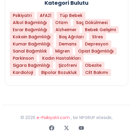
Kategori Bulutu
Psikiyatri
AFAZİ
Tüp Bebek
Alkol Bağımlılığı
Otizm
Saç Dökülmesi
Esrar Bağımlılığı
Alzheimer
Bebek Gelişimi
Kokain Bağımlılığı
Baş Ağrıları
Stres
Kumar Bağımlılığı
Demans
Depresyon
Sanal Bağımlılık
Migren
Opiat Bağımlılığı
Parkinson
Kadın Hastalıkları
Sigara Bağımlılığı
Şizofreni
Obezite
Kardioloji
Bipolar Bozukluk
Cilt Bakımı
©
2026
e-Psikiyatri.com
, bir NPGRUP sitesidir,