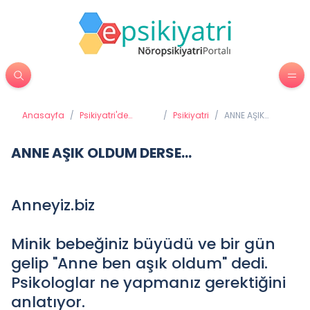
Anasayfa
/
Psikiyatri'de
/
Psikiyatri
/
ANNE AŞIK
Tedavi Yöntemleri
OLDUM DERSE...
ANNE AŞIK OLDUM DERSE...
Anneyiz.biz
Minik bebeğiniz büyüdü ve bir gün
gelip "Anne ben aşık oldum" dedi.
Psikologlar ne yapmanız gerektiğini
anlatıyor.