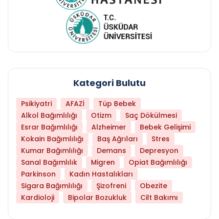
Kategori Bulutu
Psikiyatri
AFAZİ
Tüp Bebek
Alkol Bağımlılığı
Otizm
Saç Dökülmesi
Esrar Bağımlılığı
Alzheimer
Bebek Gelişimi
Kokain Bağımlılığı
Baş Ağrıları
Stres
Kumar Bağımlılığı
Demans
Depresyon
Sanal Bağımlılık
Migren
Opiat Bağımlılığı
Parkinson
Kadın Hastalıkları
Sigara Bağımlılığı
Şizofreni
Obezite
Kardioloji
Bipolar Bozukluk
Cilt Bakımı