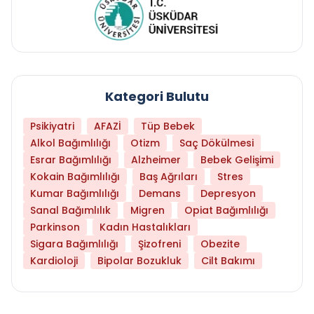
Kategori Bulutu
Psikiyatri
AFAZİ
Tüp Bebek
Alkol Bağımlılığı
Otizm
Saç Dökülmesi
Esrar Bağımlılığı
Alzheimer
Bebek Gelişimi
Kokain Bağımlılığı
Baş Ağrıları
Stres
Kumar Bağımlılığı
Demans
Depresyon
Sanal Bağımlılık
Migren
Opiat Bağımlılığı
Parkinson
Kadın Hastalıkları
Sigara Bağımlılığı
Şizofreni
Obezite
Kardioloji
Bipolar Bozukluk
Cilt Bakımı