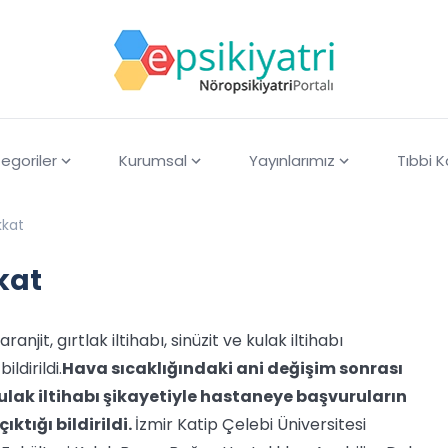
egoriler
Kurumsal
Yayınlarımız
Tıbbi 
kkat
kat
njit, gırtlak iltihabı, sinüzit ve kulak iltihabı
ldirildi.
Hava sıcaklığındaki ani değişim sonrası
e kulak iltihabı şikayetiyle hastaneye başvuruların
çıktığı bildirildi.
İzmir Katip Çelebi Üniversitesi