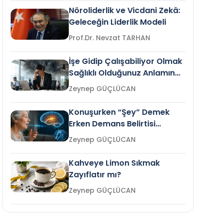
Nöroliderlik ve Vicdani Zekâ:
Geleceğin Liderlik Modeli
Prof.Dr. Nevzat TARHAN
İşe Gidip Çalışabiliyor Olmak
Sağlıklı Olduğunuz Anlamına
Gelir mi?
Zeynep GÜÇLÜCAN
Konuşurken “Şey” Demek
Erken Demans Belirtisi
Olabilir mi?
Zeynep GÜÇLÜCAN
Kahveye Limon Sıkmak
Zayıflatır mı?
Zeynep GÜÇLÜCAN