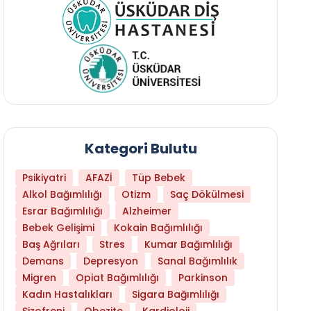
Kategori Bulutu
Psikiyatri
AFAZİ
Tüp Bebek
Alkol Bağımlılığı
Otizm
Saç Dökülmesi
Esrar Bağımlılığı
Alzheimer
Bebek Gelişimi
Kokain Bağımlılığı
Baş Ağrıları
Stres
Kumar Bağımlılığı
Daha Az Protein Tüketmek Yaşlanmayı Yava
Demans
Depresyon
Sanal Bağımlılık
Migren
Opiat Bağımlılığı
Parkinson
Kadın Hastalıkları
Sigara Bağımlılığı