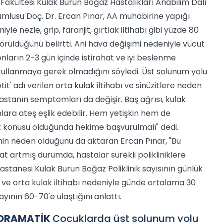
Fakültesi Kulak Burun Boğaz Hastalıkları Anabilim Dalı
umlusu Doç. Dr. Ercan Pınar, AA muhabirine yapığı
e nezle, grip, faranjit, gırtlak iltihabı gibi yüzde 80
görüldüğünü belirtti. Ani hava değişimi nedeniyle vücut
onların 2-3 gün içinde istirahat ve iyi beslenme
 kullanmaya gerek olmadığını söyledi. Üst solunum yolu
' adı verilen orta kulak iltihabı ve sinüzitlere neden
astanın semptomları da değişir. Baş ağrısı, kulak
lara ateş eşlik edebilir. Hem yetişkin hem de
z konusu olduğunda hekime başvurulmalı" dedi.
inin neden olduğunu da aktaran Ercan Pınar, "Bu
at artmış durumda, hastalar sürekli polikliniklere
astanesi Kulak Burun Boğaz Poliklinik sayısının günlük
t ve orta kulak iltihabı nedeniyle günde ortalama 30
yının 60-70'e ulaştığını anlattı.
 DRAMATİK
Çocuklarda üst solunum yolu