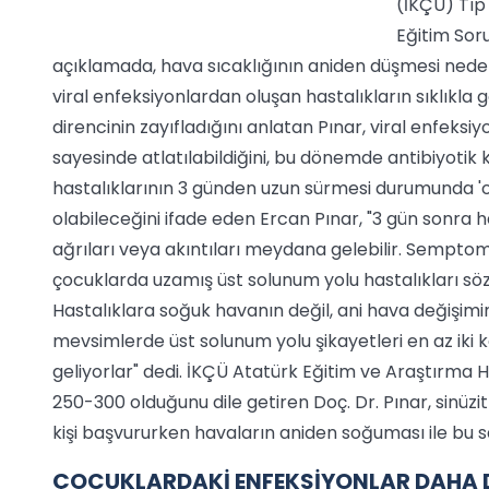
(İKÇÜ) Tıp 
Eğitim Sor
açıklamada, hava sıcaklığının aniden düşmesi nedeniyl
viral enfeksiyonlardan oluşan hastalıkların sıklıkla 
direncinin zayıfladığını anlatan Pınar, viral enfeksiy
sayesinde atlatılabildiğini, bu dönemde antibiyotik
hastalıklarının 3 günden uzun sürmesi durumunda 'otit
olabileceğini ifade eden Ercan Pınar, "3 gün sonra h
ağrıları veya akıntıları meydana gelebilir. Semptom
çocuklarda uzamış üst solunum yolu hastalıkları sö
Hastalıklara soğuk havanın değil, ani hava değişim
mevsimlerde üst solunum yolu şikayetleri en az iki k
geliyorlar" dedi. İKÇÜ Atatürk Eğitim ve Araştırma H
250-300 olduğunu dile getiren Doç. Dr. Pınar, sinüzi
kişi başvururken havaların aniden soğuması ile bu sa
ÇOCUKLARDAKİ ENFEKSİYONLAR DAHA