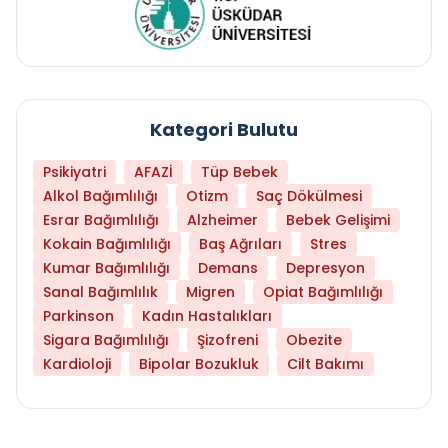
Kategori Bulutu
Psikiyatri
AFAZİ
Tüp Bebek
Alkol Bağımlılığı
Otizm
Saç Dökülmesi
Esrar Bağımlılığı
Alzheimer
Bebek Gelişimi
Kokain Bağımlılığı
Baş Ağrıları
Stres
Kumar Bağımlılığı
Demans
Depresyon
Sanal Bağımlılık
Migren
Opiat Bağımlılığı
Parkinson
Kadın Hastalıkları
Sigara Bağımlılığı
Şizofreni
Obezite
Kardioloji
Bipolar Bozukluk
Cilt Bakımı