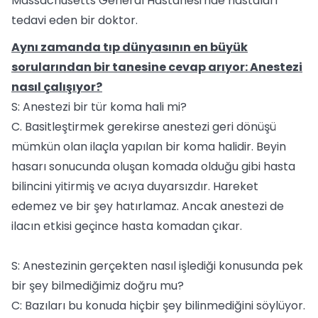
Massachusetts General Hastanesi'nde hastaları
tedavi eden bir doktor.
Aynı zamanda tıp dünyasının en büyük
sorularından bir tanesine cevap arıyor: Anestezi
nasıl çalışıyor?
S: Anestezi bir tür koma hali mi?
C. Basitleştirmek gerekirse anestezi geri dönüşü
mümkün olan ilaçla yapılan bir koma halidir. Beyin
hasarı sonucunda oluşan komada olduğu gibi hasta
bilincini yitirmiş ve acıya duyarsızdır. Hareket
edemez ve bir şey hatırlamaz. Ancak anestezi de
ilacın etkisi geçince hasta komadan çıkar.
S: Anestezinin gerçekten nasıl işlediği konusunda pek
bir şey bilmediğimiz doğru mu?
C: Bazıları bu konuda hiçbir şey bilinmediğini söylüyor.