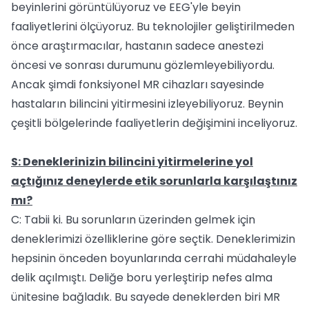
beyinlerini görüntülüyoruz ve EEG'yle beyin
faaliyetlerini ölçüyoruz. Bu teknolojiler geliştirilmeden
önce araştırmacılar, hastanın sadece anestezi
öncesi ve sonrası durumunu gözlemleyebiliyordu.
Ancak şimdi fonksiyonel MR cihazları sayesinde
hastaların bilincini yitirmesini izleyebiliyoruz. Beynin
çeşitli bölgelerinde faaliyetlerin değişimini inceliyoruz.
S: Deneklerinizin bilincini yitirmelerine yol
açtığınız deneylerde etik sorunlarla karşılaştınız
mı?
C: Tabii ki. Bu sorunların üzerinden gelmek için
deneklerimizi özelliklerine göre seçtik. Deneklerimizin
hepsinin önceden boyunlarında cerrahi müdahaleyle
delik açılmıştı. Deliğe boru yerleştirip nefes alma
ünitesine bağladık. Bu sayede deneklerden biri MR