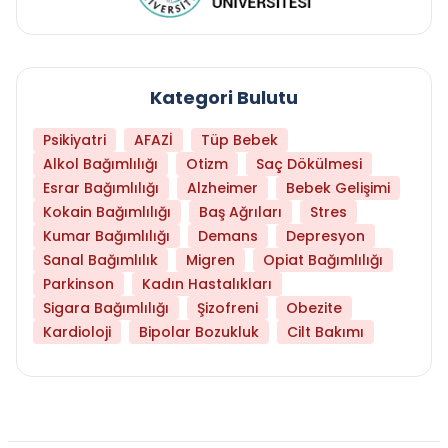
Kategori Bulutu
Psikiyatri
AFAZİ
Tüp Bebek
Alkol Bağımlılığı
Otizm
Saç Dökülmesi
Esrar Bağımlılığı
Alzheimer
Bebek Gelişimi
Kokain Bağımlılığı
Baş Ağrıları
Stres
Kumar Bağımlılığı
Demans
Depresyon
Sanal Bağımlılık
Migren
Opiat Bağımlılığı
Parkinson
Kadın Hastalıkları
Sigara Bağımlılığı
Şizofreni
Obezite
Kardioloji
Bipolar Bozukluk
Cilt Bakımı