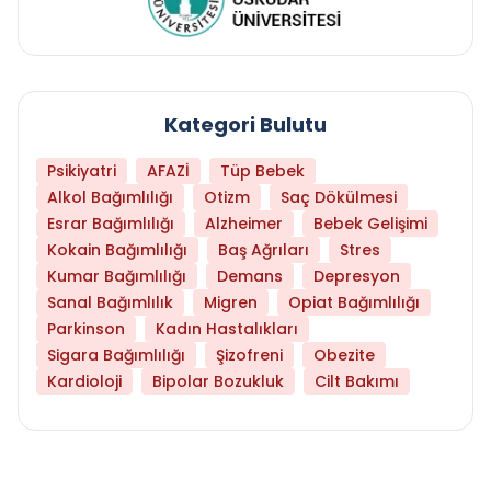
Kategori Bulutu
Psikiyatri
AFAZİ
Tüp Bebek
Alkol Bağımlılığı
Otizm
Saç Dökülmesi
Esrar Bağımlılığı
Alzheimer
Bebek Gelişimi
Kokain Bağımlılığı
Baş Ağrıları
Stres
Kumar Bağımlılığı
Demans
Depresyon
Sanal Bağımlılık
Migren
Opiat Bağımlılığı
Parkinson
Kadın Hastalıkları
Sigara Bağımlılığı
Şizofreni
Obezite
Kardioloji
Bipolar Bozukluk
Cilt Bakımı