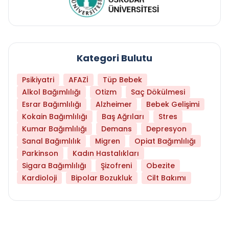
Kategori Bulutu
Psikiyatri
AFAZİ
Tüp Bebek
Alkol Bağımlılığı
Otizm
Saç Dökülmesi
Esrar Bağımlılığı
Alzheimer
Bebek Gelişimi
Kokain Bağımlılığı
Baş Ağrıları
Stres
Kumar Bağımlılığı
Demans
Depresyon
Sanal Bağımlılık
Migren
Opiat Bağımlılığı
Parkinson
Kadın Hastalıkları
Sigara Bağımlılığı
Şizofreni
Obezite
Kardioloji
Bipolar Bozukluk
Cilt Bakımı