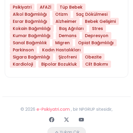
Psikiyatri
AFAZİ
Tüp Bebek
Alkol Bağımlılığı
Otizm
Saç Dökülmesi
Esrar Bağımlılığı
Alzheimer
Bebek Gelişimi
Kokain Bağımlılığı
Baş Ağrıları
Stres
Kumar Bağımlılığı
Demans
Depresyon
Sanal Bağımlılık
Migren
Opiat Bağımlılığı
Parkinson
Kadın Hastalıkları
Sigara Bağımlılığı
Şizofreni
Obezite
Kardioloji
Bipolar Bozukluk
Cilt Bakımı
©
2026
e-Psikiyatri.com
, bir NPGRUP sitesidir,
Faceebok
Twitter
Youtube
Yukarı Çık