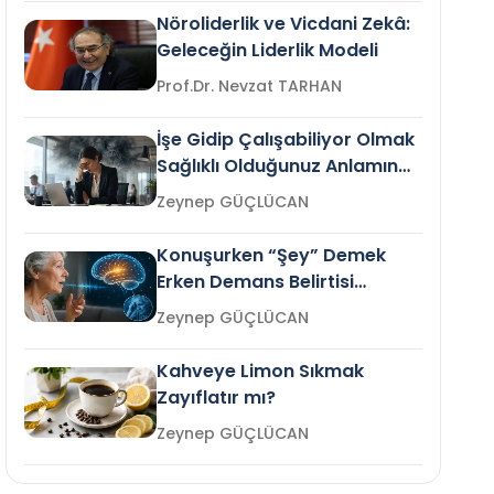
Nöroliderlik ve Vicdani Zekâ:
Geleceğin Liderlik Modeli
Prof.Dr. Nevzat TARHAN
İşe Gidip Çalışabiliyor Olmak
Sağlıklı Olduğunuz Anlamına
Gelir mi?
Zeynep GÜÇLÜCAN
Konuşurken “Şey” Demek
Erken Demans Belirtisi
Olabilir mi?
Zeynep GÜÇLÜCAN
Kahveye Limon Sıkmak
Zayıflatır mı?
Zeynep GÜÇLÜCAN