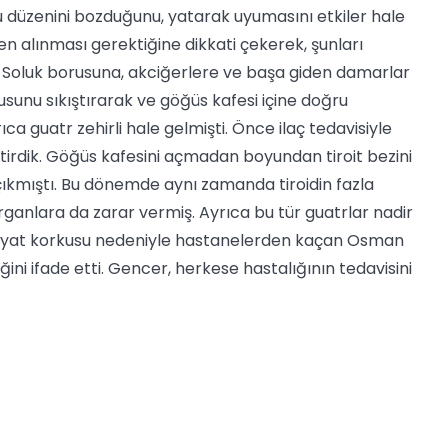
u düzenini bozduğunu, yatarak uyumasını etkiler hale
en alınması gerektiğine dikkati çekerek, şunları
. Soluk borusuna, akciğerlere ve başa giden damarlar
usunu sıkıştırarak ve göğüs kafesi içine doğru
a guatr zehirli hale gelmişti. Önce ilaç tedavisiyle
eştirdik. Göğüs kafesini açmadan boyundan tiroit bezini
a çıkmıştı. Bu dönemde aynı zamanda tiroidin fazla
rganlara da zarar vermiş. Ayrıca bu tür guatrlar nadir
liyat korkusu nedeniyle hastanelerden kaçan Osman
ğini ifade etti. Gencer, herkese hastalığının tedavisini