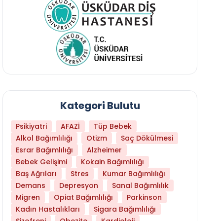
Kategori Bulutu
Psikiyatri
AFAZİ
Tüp Bebek
Alkol Bağımlılığı
Otizm
Saç Dökülmesi
Esrar Bağımlılığı
Alzheimer
Bebek Gelişimi
Kokain Bağımlılığı
Baş Ağrıları
Stres
Kumar Bağımlılığı
Libido Yüksekliği
Demans
Depresyon
Sanal Bağımlılık
Migren
Opiat Bağımlılığı
Parkinson
Kadın Hastalıkları
Sigara Bağımlılığı