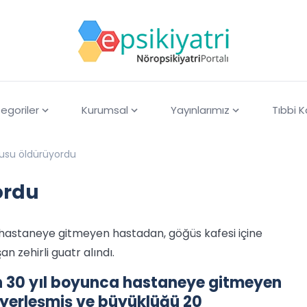
egoriler
Kurumsal
Yayınlarımız
Tıbbi 
kusu öldürüyordu
ordu
 hastaneye gitmeyen hastadan, göğüs kafesi içine
 zehirli guatr alındı.
n 30 yıl boyunca hastaneye gitmeyen
 yerleşmiş ve büyüklüğü 20