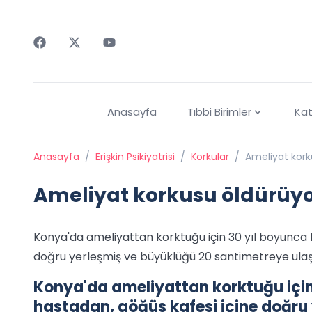
Faceebok
Twitter
Youtube
Anasayfa
Tıbbi Birimler
Kat
Anasayfa
/
Erişkin Psikiyatrisi
/
Korkular
/
Ameliyat kor
Ameliyat korkusu öldürüy
Konya'da ameliyattan korktuğu için 30 yıl boyunca
doğru yerleşmiş ve büyüklüğü 20 santimetreye ulaşan
Konya'da ameliyattan korktuğu içi
hastadan, göğüs kafesi içine doğru