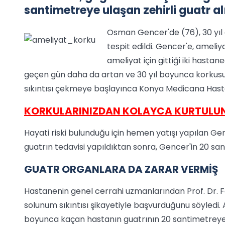
santimetreye ulaşan zehirli guatr al
Osman Gencer'de (76), 30 yıl
tespit edildi. Gencer'e, ameli
ameliyat için gittiği iki hasta
geçen gün daha da artan ve 30 yıl boyunca korkus
sıkıntısı çekmeye başlayınca Konya Medicana Hast
KORKULARINIZDAN KOLAYCA KURTULU
Hayati riski bulunduğu için hemen yatışı yapılan Gen
guatrın tedavisi yapıldıktan sonra, Gencer'in 20 san
GUATR ORGANLARA DA ZARAR VERMİŞ
Hastanenin genel cerrahi uzmanlarından Prof. Dr. 
solunum sıkıntısı şikayetiyle başvurduğunu söyledi.
boyunca kaçan hastanın guatrının 20 santimetreye ul