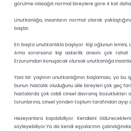
görülme olasağılı normal bireylere göre 4 kat daha f
Unutkanlığa, insanların normal olarak yaklaştığını
başlar.
En başta unutkanlıkla başlıyor. Kişi oğlunun ismini, a
Ama sorarsanız kişi askerlik anısını çok rahat a
Erzurumdan konuşacak olursak unutkanlığa insanlar
Yani bir yaşlının unutkanlığının başlaması, ya bu iş
bunun hastalık oluduğunu aile bireyleri çok geç far
hastalarda çok ciddi cinsel davranış bozuklukları ol
torunlarına, cinsel yönden toplum tarafından ayıp o
Hezeyanlara kapılabiliyor. Kendisini öldüreceklerini
söyleyebiliyor.Ya da kendi eşyalarının çalındığın