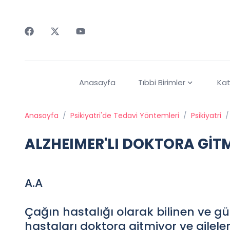
Faceebok
Twitter
Youtube
Anasayfa
Tıbbi Birimler
Kat
Anasayfa
/
Psikiyatri'de Tedavi Yöntemleri
/
Psikiyatri
/
ALZHEIMER'LI DOKTORA GİT
A.A
Çağın hastalığı olarak bilinen ve g
hastaları doktora gitmiyor ve ailele