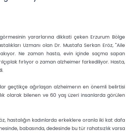
i görmesinin yararlarına dikkati çeken Erzurum Bölge
talıkları Uzmanı olan Dr. Mustafa Serkan Eröz, "Aile
e bakıyor. Ne zaman hasta, evin içinde saçma sapan
ılçıplak fırlıyor o zaman alzheimer farkediliyor. Hasta,
i.
llar geçtikçe ağırlaşan alzheimerın en önemli belirtisi
talık olarak bilenen ve 60 yaş üzeri insanlarda görülen
z, hastalığın kadınlarda erkeklere oranla iki kat dafa
nesinde, babasında, dedesinde bu tür rahatsızlık varsa