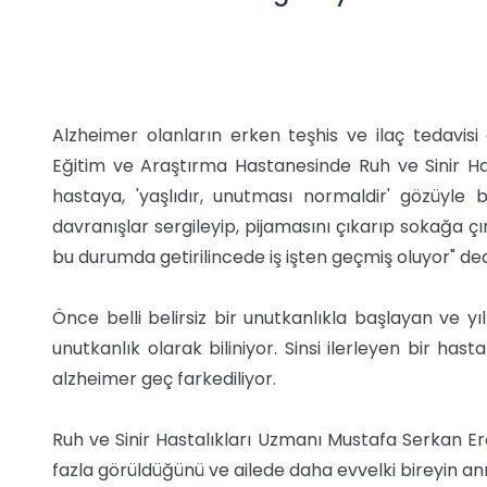
Alzheimer olanların erken teşhis ve ilaç tedavis
Eğitim ve Araştırma Hastanesinde Ruh ve Sinir Has
hastaya, 'yaşlıdır, unutması normaldir' gözüyl
davranışlar sergileyip, pijamasını çıkarıp sokağa çır
bu durumda getirilincede iş işten geçmiş oluyor" ded
Önce belli belirsiz bir unutkanlıkla başlayan ve yı
unutkanlık olarak biliniyor. Sinsi ilerleyen bir has
alzheimer geç farkediliyor.
Ruh ve Sinir Hastalıkları Uzmanı Mustafa Serkan Erö
fazla görüldüğünü ve ailede daha evvelki bireyin an