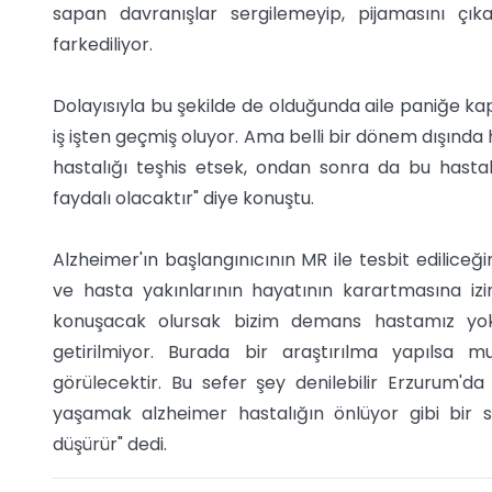
sapan davranışlar sergilemeyip, pijamasını çık
farkediliyor.
Dolayısıyla bu şekilde de olduğunda aile paniğe kap
iş işten geçmiş oluyor. Ama belli bir dönem dışında h
hastalığı teşhis etsek, ondan sonra da bu hastalı
faydalı olacaktır" diye konuştu.
Alzheimer'ın başlangınıcının MR ile tesbit ediliceğin
ve hasta yakınlarının hayatının karartmasına izi
konuşacak olursak bizim demans hastamız yo
getirilmiyor. Burada bir araştırılma yapıls
görülecektir. Bu sefer şey denilebilir Erzurum'
yaşamak alzheimer hastalığın önlüyor gibi bir 
düşürür" dedi.