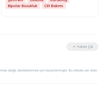
Şizofreni
Obezite
Kardioloji
Daha Az Protein Tüketmek Yaşlanmayı Yava
Bipolar Bozukluk
Cilt Bakımı
Yukarı Çık
 etmek değil, desteklemek için tasarlanmıştır. Bu sitede yer alan