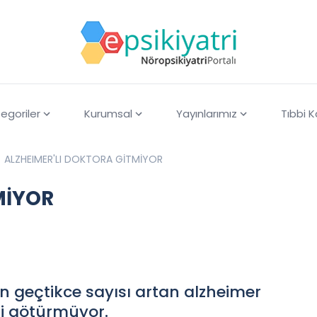
egoriler
Kurumsal
Yayınlarımız
Tıbbi 
ALZHEIMER'LI DOKTORA GİTMİYOR
MİYOR
ün geçtikce sayısı artan alzheimer
ri götürmüyor.