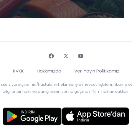
Faceebok
Twitter
Youtube
KVKK
Hakkımızda
Veri Yayın Politikamız
r, site ziyaretçilerinin/hastaların hekimleriyle mevcut ilişkilerini ikame
bilgiler bir hekime danışmanın yerine geçmez. Tüm hakları saklıdır.