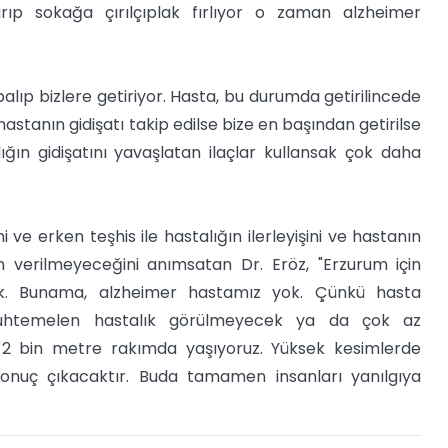
arıp sokağa çırılçıplak fırlıyor o zaman alzheimer
alıp bizlere getiriyor. Hasta, bu durumda getirilincede
astanın gidişatı takip edilse bize en başından getirilse
ğın gidişatını yavaşlatan ilaçlar kullansak çok daha
i ve erken teşhis ile hastalığın ilerleyişini ve hastanın
n verilmeyeceğini anımsatan Dr. Eröz, "Erzurum için
k. Bunama, alzheimer hastamız yok. Çünkü hasta
a muhtemelen hastalık görülmeyecek ya da çok az
da 2 bin metre rakımda yaşıyoruz. Yüksek kesimlerde
sonuç çıkacaktır. Buda tamamen insanları yanılgıya