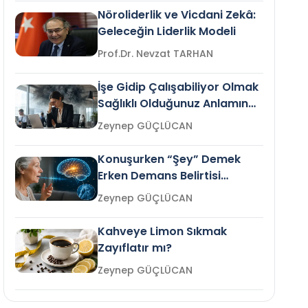
Nöroliderlik ve Vicdani Zekâ:
Geleceğin Liderlik Modeli
Prof.Dr. Nevzat TARHAN
İşe Gidip Çalışabiliyor Olmak
Sağlıklı Olduğunuz Anlamına
Gelir mi?
Zeynep GÜÇLÜCAN
Konuşurken “Şey” Demek
Erken Demans Belirtisi
Olabilir mi?
Zeynep GÜÇLÜCAN
Kahveye Limon Sıkmak
Zayıflatır mı?
Zeynep GÜÇLÜCAN